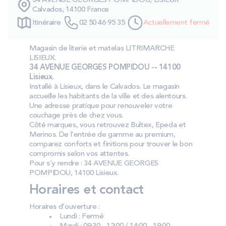
34 AVENUE GEORGES POMPIDOU, LISIEUX
PROMOS
Calvados, 14100 France
Itinéraire
02 50 46 95 35
Actuellement fermé
Technologie bultex
Magasin de literie et matelas LITRIMARCHE
LISIEUX.
34 AVENUE GEORGES POMPIDOU -- 14100
Nos engagements
Lisieux.
Installé à Lisieux, dans le Calvados. Le magasin
accueille les habitants de la ville et des alentours.
Une adresse pratique pour renouveler votre
couchage près de chez vous.
Storelocator
Contact
Mon compte
Côté marques, vous retrouvez Bultex, Epeda et
Merinos. De l’entrée de gamme au premium,
comparez conforts et finitions pour trouver le bon
compromis selon vos attentes.
Pour s’y rendre : 34 AVENUE GEORGES
POMPIDOU, 14100 Lisieux.
Horaires et contact
Horaires d’ouverture :
Lundi : Fermé