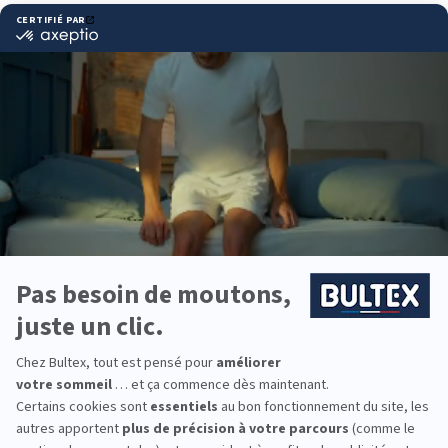
Pourquoi choisir Bultex
comme literie ?
Bultex est la marque de literie la plus détenue par
les Français*. Un savoir‑faire reconnu et des
matériaux conçus pour durer, avec une exigence
constante sur la qualité.
Plusieurs niveaux de fermeté permettent d’ajuster
précisément votre confort. En associant votre
matelas au bon sommier, vous optimisez le soutien
et la longévité de l’ensemble.
Des solutions pour toute la famille : du premier lit
d’enfant au couchage du quotidien, jusqu’à la
chambre d’amis. Tailles et budgets variés pour
équiper chaque pièce.
*Marque la plus détenue : 18 599 personnes
interrogées de février 2019 à mars 2025. Institut
Iligo.
LITRIMARCHE LISIEUX :
essayez avant d’acheter
Venez tester les matelas sur place. Allongez‑vous,