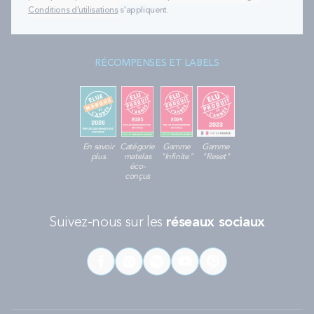
Conditions d'utilisations
s'appliquent.
RÉCOMPENSES ET LABELS
En savoir
Catégorie
Gamme
Gamme
plus
matelas
"Infinite"
"Reset"
éco-
conçus
Suivez-nous sur les
réseaux sociaux