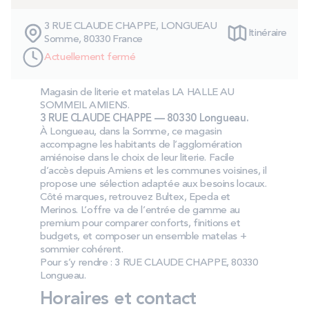
PROMOS
3 RUE CLAUDE CHAPPE, LONGUEAU
Itinéraire
Somme, 80330 France
Technologie bultex
Actuellement fermé
Magasin de literie et matelas LA HALLE AU
Nos engagements
SOMMEIL AMIENS.
3 RUE CLAUDE CHAPPE — 80330 Longueau.
À Longueau, dans la Somme, ce magasin
accompagne les habitants de l’agglomération
amiénoise dans le choix de leur literie. Facile
Storelocator
Contact
Mon compte
d’accès depuis Amiens et les communes voisines, il
propose une sélection adaptée aux besoins locaux.
Côté marques, retrouvez Bultex, Epeda et
Merinos. L’offre va de l’entrée de gamme au
premium pour comparer conforts, finitions et
budgets, et composer un ensemble matelas +
sommier cohérent.
Pour s’y rendre : 3 RUE CLAUDE CHAPPE, 80330
Longueau.
Horaires et contact