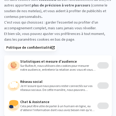
AMIENS : essayez avant
d’acheter
Rien ne remplace un essai en magasin.
Allongez‑vous sur plusieurs modèles, testez
différentes fermetés et comparez les sensations
pendant quelques minutes. Vous repartirez avec un
choix clair et adapté à votre sommeil.
Heures
Lundi
10:00 - 12:00
14:00 - 19:00
Mardi
10:00 - 12:00
14:00 - 19:00
Mercredi
10:00 - 12:00
14:00 - 19:00
Jeudi
10:00 - 12:00
14:00 - 19:00
Vendredi
10:00 - 12:00
14:00 - 19:00
Samedi
10:00 - 19:00