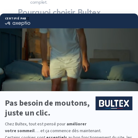
complet.
Pourquoi choisir Bultex
comme literie ?
Bultex est l’une des marques préférées des
Français et la plus détenue*. Son savoir‑faire et ses
technologies exclusives offrent des matelas
conçus pour durer, avec une attention portée au
confort et à l’hygiène.
La gamme couvre plusieurs fermetés pour
répondre à chaque morphologie. En associant votre
matelas Bultex à un sommier adapté, vous
optimisez le soutien, la ventilation et la longévité
de votre couchage.
Vous équipez un studio, une chambre d’enfant ou
la suite parentale ? La collection Bultex permet
d’aménager chaque pièce, avec des accessoires
coordonnés pour toute la famille.
*Marque la plus détenue : 18 599 personnes
interrogées de février 2019 à mars 2025. Institut
Iligo.
LA HALLE AU SOMMEIL