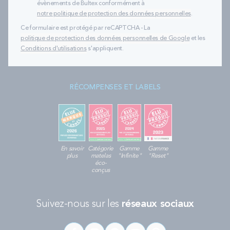
évènements de Bultex conformément à
notre politique de protection des données personnelles
.
Ce formulaire est protégé par reCAPTCHA - La
politique de protection des données personnelles de Google
et les
Conditions d'utilisations
s'appliquent.
RÉCOMPENSES ET LABELS
En savoir
Catégorie
Gamme
Gamme
plus
matelas
"Infinite"
"Reset"
éco-
conçus
Suivez-nous sur les
réseaux sociaux