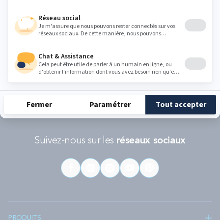
RÉCOMPENSES ET LABELS
En savoir
Catégorie
Gamme
Gamme
plus
matelas
"Infinite"
"Reset"
éco-
conçus
Suivez-nous sur les
réseaux sociaux
PRODUITS