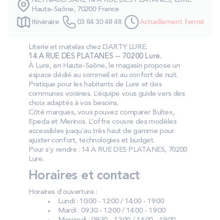
NEYNAUD SARL 14 A RUE DES PLATANES, LURE
PROMOS
Haute-Saône, 70200 France
Itinéraire
03 84 30 48 48
Actuellement fermé
Technologie bultex
Literie et matelas chez DARTY LURE.
14 A RUE DES PLATANES -- 70200 Lure.
À Lure, en Haute‑Saône, le magasin propose un
Nos engagements
espace dédié au sommeil et au confort de nuit.
Pratique pour les habitants de Lure et des
communes voisines. L’équipe vous guide vers des
choix adaptés à vos besoins.
Côté marques, vous pouvez comparer Bultex,
Storelocator
Contact
Mon compte
Epeda et Merinos. L’offre couvre des modèles
accessibles jusqu’au très haut de gamme pour
ajuster confort, technologies et budget.
Pour s’y rendre : 14 A RUE DES PLATANES, 70200
Lure.
Horaires et contact
Horaires d’ouverture :
Lundi : 10:00 - 12:00 / 14:00 - 19:00
Mardi : 09:30 - 12:00 / 14:00 - 19:00