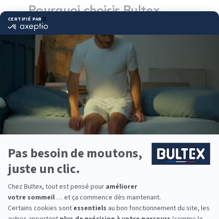
Pourquoi choisir Bultex
comme literie ?
Bultex est l’une des marques de literie les plus
détenues par les Français*. La marque s’appuie sur
un savoir‑faire reconnu et des mousses techniques
développées pour la performance du sommeil.
Chaque dormeur a ses préférences : accueil
moelleux, équilibre ou fermeté marquée. En
associant le bon matelas au sommier adéquat,
vous optimisez le soutien et la ventilation de votre
couchage.
Équipez toute la famille avec des solutions
adaptées à chaque âge et morphologie : lit enfant,
couchage d’appoint, chambre parentale. Objectif :
un confort fiable nuit après nuit.
*Marque la plus détenue : 18 599 personnes
interrogées de février 2019 à mars 2025. Institut
Iligo.
DARTY LURE : essayez
avant d’acheter