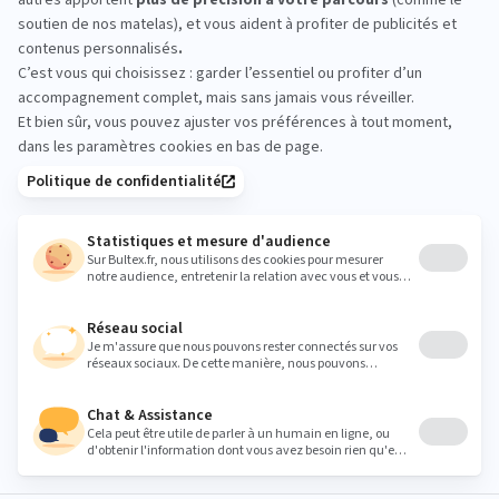
Venez comparer les conforts en magasin.
Allongez‑vous plusieurs minutes sur différents
matelas, sur le dos et sur le côté, pour ressentir le
bon soutien et valider votre choix en toute
sérénité.
chef.des.ventes.mag.lure@darty.fr
Heures
Lundi
10:00 - 12:00
14:00 - 19:00
Mardi
09:30 - 12:00
14:00 - 19:00
Mercredi
09:30 - 12:00
14:00 - 19:00
Jeudi
09:30 - 12:00
14:00 - 19:00
Vendredi
09:30 - 12:00
14:00 - 19:00
Samedi
09:30 - 12:00
14:00 - 19:00
Dimanche
Fermé