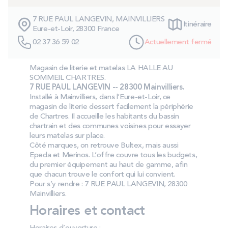
PROMOS
7 RUE PAUL LANGEVIN, MAINVILLIERS
Itinéraire
Eure-et-Loir, 28300 France
Technologie bultex
02 37 36 59 02
Actuellement fermé
Magasin de literie et matelas LA HALLE AU
Nos engagements
SOMMEIL CHARTRES.
7 RUE PAUL LANGEVIN -- 28300 Mainvilliers.
Installé à Mainvilliers, dans l’Eure‑et‑Loir, ce
magasin de literie dessert facilement la périphérie
de Chartres. Il accueille les habitants du bassin
Storelocator
Contact
Mon compte
chartrain et des communes voisines pour essayer
leurs matelas sur place.
Côté marques, on retrouve Bultex, mais aussi
Epeda et Merinos. L’offre couvre tous les budgets,
du premier équipement au haut de gamme, afin
que chacun trouve le confort qui lui convient.
Pour s’y rendre : 7 RUE PAUL LANGEVIN, 28300
Mainvilliers.
Horaires et contact