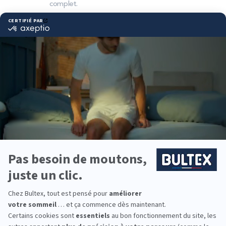
complet.
Pourquoi choisir Bultex
comme literie ?
Bultex est la marque de literie la plus détenue par
les Français*, portée par un savoir‑faire reconnu.
Des matériaux exclusifs et une conception
exigeante pour un confort fiable dans le temps.
Chaque dormeur a ses attentes. Les matelas
Bultex se déclinent en plusieurs fermetés et
s’associent au sommier adapté pour optimiser
soutien et aération.
Chambres parentales, ados ou enfants : équipez
toute la famille avec des couchages adaptés,
déclinés en différentes tailles et épaisseurs,
complétés par des accessoires assortis.
*Marque la plus détenue : 18 599 personnes
interrogées de février 2019 à mars 2025. Institut
Iligo.
LA HALLE AU SOMMEIL
CHARTRES : essayez avant