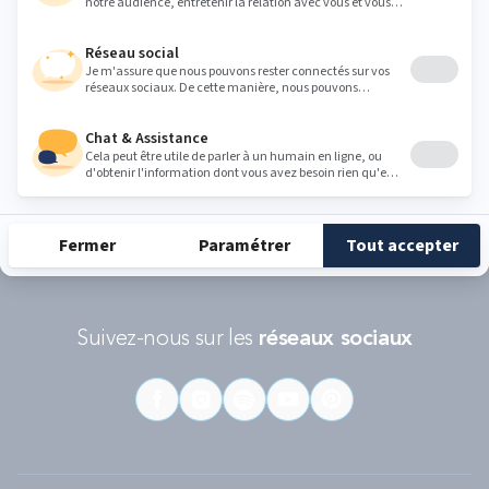
Conditions d'utilisations
s'appliquent.
RÉCOMPENSES ET LABELS
En savoir
Catégorie
Gamme
Gamme
plus
matelas
"Infinite"
"Reset"
éco-
conçus
Suivez-nous sur les
réseaux sociaux