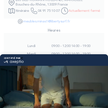
285 BLD ROMAIN ROLLAND, MARSEILLE
PROMOS
Bouches-du-Rhône, 13009 France
Itinéraire
04 91 75 10 07
Actuellement fermé
Technologie bultex
meubles.minas1@libertysurf.fr
Heures
Nos engagements
Lundi
09:00 - 12:00
14:00 - 19:00
Mardi
09:00 - 12:00
14:00 - 19:00
Storelocator
Contact
Mon compte
Mercredi
09:00 - 12:00
14:00 - 19:00
Jeudi
09:00 - 12:00
14:00 - 19:00
Vendredi
09:00 - 12:00
14:00 - 19:00
Samedi
09:00 - 12:00
14:00 - 19:00
Dimanche
Fermé