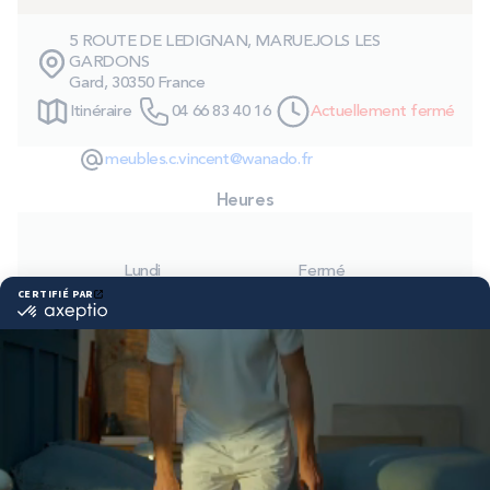
PROMOS
5 ROUTE DE LEDIGNAN, MARUEJOLS LES
GARDONS
Gard, 30350 France
Technologie bultex
Itinéraire
04 66 83 40 16
Actuellement fermé
meubles.c.vincent@wanado.fr
Nos engagements
Heures
Storelocator
Contact
Mon compte
Lundi
Fermé
Mardi
09:00 - 12:00
14:00 - 19:00
Mercredi
09:00 - 12:00
14:00 - 19:00
Jeudi
09:00 - 12:00
14:00 - 19:00
Vendredi
09:00 - 12:00
14:00 - 19:00
Samedi
09:00 - 12:00
14:00 - 19:00
Dimanche
Fermé