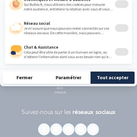
Ce formulaire est protégé par reCAPTCHA - La
politique de protection des données personnelles de Google
et les
Conditions d'utilisations
s'appliquent.
RÉCOMPENSES ET LABELS
En savoir
Catégorie
Gamme
Gamme
plus
matelas
"Infinite"
"Reset"
éco-
conçus
Suivez-nous sur les
réseaux sociaux