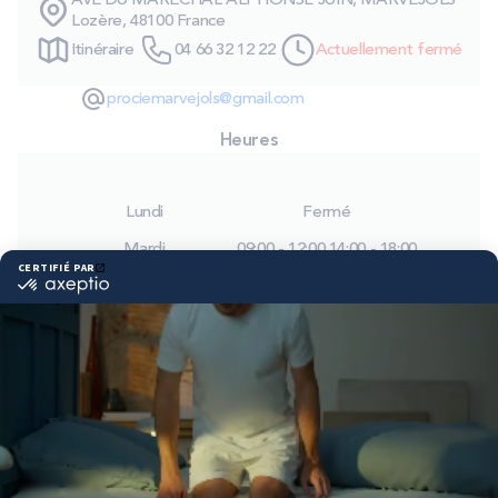
AVE DU MARECHAL ALPHONSE JUIN, MARVEJOLS
PROMOS
Lozère, 48100 France
Itinéraire
04 66 32 12 22
Actuellement fermé
Technologie bultex
prociemarvejols@gmail.com
Heures
Nos engagements
Lundi
Fermé
Mardi
09:00 - 12:00
14:00 - 18:00
Storelocator
Contact
Mon compte
Mercredi
09:00 - 12:00
14:00 - 18:00
Jeudi
09:00 - 12:00
14:00 - 18:00
Vendredi
09:00 - 12:00
14:00 - 18:00
Samedi
09:00 - 12:00
14:00 - 18:00
Dimanche
Fermé