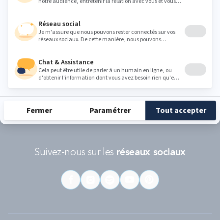
Conditions d'utilisations
s'appliquent.
RÉCOMPENSES ET LABELS
En savoir
Catégorie
Gamme
Gamme
plus
matelas
"Infinite"
"Reset"
éco-
conçus
Suivez-nous sur les
réseaux sociaux