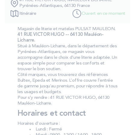
41 RUE VICTOR HUGO, MAULEON LICHARRE
PROMOS
Pyrénées-Atlantiques, 64130 France
Itinéraire
Ouvert en ce moment
Technologie bultex
Magasin de literie et matelas PULSAT MAULEON.
41 RUE VICTOR HUGO -- 64130 Mauléon-
Licharre.
Nos engagements
Situé à Mauléon-Licharre, dans le département des
Pyrénées-Atlantiques, ce magasin vous
accompagne dans le choix d’une literie adaptée. Un
espace simple pour comparer les conforts et
trouver le bon soutien.
Storelocator
Contact
Mon compte
Côté marques, vous trouverez des références
Bultex, Epeda et Merinos. L’offre couvre l’entrée
de gamme jusqu’au premium, pour répondre à tous
les usages et budgets.
Pour s’y rendre : 41 RUE VICTOR HUGO, 64130
Mauléon-Licharre.
Horaires et contact
Horaires d'ouverture :
Lundi : Fermé