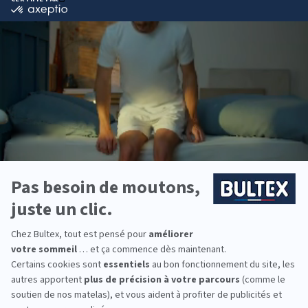
Bultex est la marque la plus détenue des Français*,
avec un savoir‑faire reconnu en matière de confort
et de durabilité. Ses technologies de mousse
BULTEX® sont conçues pour offrir un soutien
précis nuit après nuit.
Chaque dormeur peut trouver sa fermeté idéale
parmi plusieurs conforts, du souple au très ferme.
L’association matelas + sommier optimise l’accueil
et le maintien pour un ensemble cohérent.
Pour équiper toute la famille, Bultex propose des
solutions pour la chambre principale, la chambre
d’amis et la literie des enfants, en tenant compte
des besoins de chacun.
*Marque la plus détenue : 18 599 personnes
interrogées de février 2019 à mars 2025. Institut
Iligo.
PULSAT MAULEON :
essayez avant d'acheter
Venez comparer les sensations en magasin :
allongez‑vous sur plusieurs modèles, changez de
position et prenez le temps de ressentir le soutien.