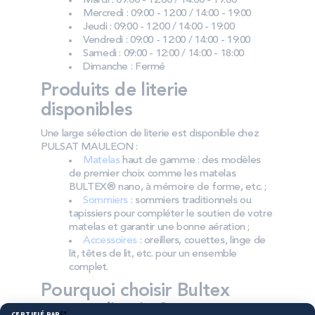
Mardi : 09:00 - 12:00 / 14:00 - 19:00
Mercredi : 09:00 - 12:00 / 14:00 - 19:00
Jeudi : 09:00 - 12:00 / 14:00 - 19:00
Vendredi : 09:00 - 12:00 / 14:00 - 19:00
Samedi : 09:00 - 12:00 / 14:00 - 18:00
Dimanche : Fermé
Produits de literie
disponibles
Une large sélection de literie est disponible chez
PULSAT MAULEON :
Matelas
haut de gamme : des modèles
de premier choix comme les matelas
BULTEX® nano, à mémoire de forme, etc. ;
Sommiers
: sommiers traditionnels ou
tapissiers pour compléter le soutien de votre
matelas et garantir une bonne aération ;
Accessoires
: oreillers, couettes, linge de
lit, têtes de lit, etc. pour un ensemble
complet.
Pourquoi choisir Bultex
comme literie ?