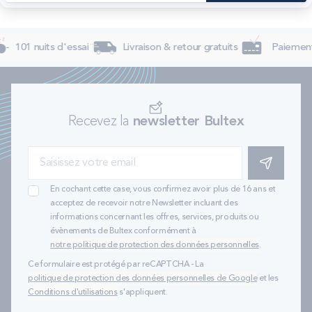
101 nuits d'essai
Livraison & retour gratuits
Paiement 
Recevez la
newsletter Bultex
S'INSCRIRE
En cochant cette case, vous confirmez avoir plus de 16 ans et
acceptez de recevoir notre Newsletter incluant des
informations concernant les offres, services, produits ou
évènements de Bultex conformément à
notre politique de protection des données personnelles
.
Ce formulaire est protégé par reCAPTCHA - La
politique de protection des données personnelles de Google
et les
Conditions d'utilisations
s'appliquent.