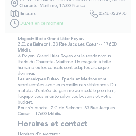
Z.C. DE BELMONT 33 RUE JACQUES COEUR, MEDIS
PROMOS
Charente-Maritime, 17600 France
Itinéraire
05 46 05 39 70
Ouvert en ce moment
Technologie bultex
Magasin literie Grand Litier Royan.
Z.C. de Belmont, 33 Rue Jacques Coeur -- 17600
Nos engagements
Médis.
À Royan, Grand Litier Royan est le rendez-vous
literie du Charente-Maritime. Un magasin à taille
humaine où les conseils sont adaptés à chaque
Storelocator
Contact
Mon compte
dormeur.
Les enseignes Bultex, Epeda et Merinos sont
représentées avec leurs meilleures références. Du
matelas d’entrée de gamme au modèle premium,
l’équipe vous oriente selon vos besoins et votre
budget.
Pour s’y rendre : Z.C. de Belmont, 33 Rue Jacques
Coeur -- 17600 Médis.
Horaires et contact
Horaires d’ouverture :