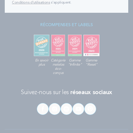
Conditions d'utilisations
s'appliquent.
RÉCOMPENSES ET LABELS
En savoir
Catégorie
Gamme
Gamme
plus
matelas
"Infinite"
"Reset"
éco-
conçus
Suivez-nous sur les
réseaux sociaux