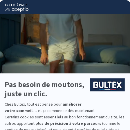
lit, têtes de lit, etc. pour un ensemble
complet.
Pourquoi choisir Bultex
comme literie ?
Bultex est la marque de literie préférée des
Français*, reconnue pour son savoir-faire et la
qualité de sommeil qu’elle procure.
Les matelas Bultex proposent différents niveaux
de fermeté et de confort. Associés à un sommier à
lattes ou tapissier, ils offrent un soutien adapté à
votre morphologie.
Confectionnez vos ensembles literie pour toute la
famille et profitez de nuits vraiment récupératrices
!
*Marque la plus détenue : 18 599 personnes
interrogées de février 2019 à mars 2025. Institut
Iligo.
Grand Litier Royan :
essayez avant d’acheter
À Royan, Grand Litier Royan vous ouvre ses portes