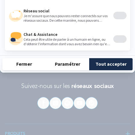
RÉCOMPENSES ET LABELS
En savoir
Catégorie
Gamme
Gamme
plus
matelas
"Infinite"
"Reset"
éco-
conçus
Suivez-nous sur les
réseaux sociaux
PRODUITS