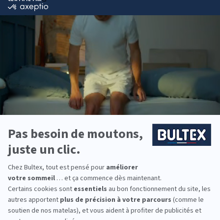
Pourquoi choisir Bultex
comme literie ?
Bultex est l’une des marques préférées des
Français*. Son savoir‑faire et la qualité de ses
matériaux assurent des nuits régulières et un
confort durable.
La gamme propose plusieurs fermetés et accueils.
En associant un matelas Bultex au sommier adapté,
vous bénéficiez d’un soutien cohérent et d’une
bonne répartition des points de pression.
Vous pouvez équiper toute la famille : enfants,
ados et adultes. Chaque dormeur trouve un
confort qui lui correspond.
*Marque la plus détenue : 18 599 personnes
interrogées de février 2019 à mars 2025. Institut
Iligo.
LITRIMARCHE MILLAU :
essayez avant d’acheter
Venez tester les matelas en magasin pour affiner
votre choix. Allongez‑vous, changez de position et
comparez plusieurs niveaux de fermeté. Quelques