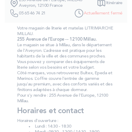
255 Avenue de l'Europe, MILLAU
Itinéraire
PROMOS
Aveyron, 12100 France
05 65 46 74 21
Actuellement fermé
Technologie bultex
Votre magasin de literie et matelas LITRIMARCHE
MILLAU.
255 Avenue de l’Europe -- 12100 Millau.
Nos engagements
Le magasin se situe à Millau, dans le département
de l’Aveyron. L’adresse est pratique pour les
habitants de la ville et des communes proches.
Vous pouvez y comparer des équipements de
literie selon vos besoins et votre budget.
Storelocator
Contact
Mon compte
Côté marques, vous retrouverez Bultex, Epeda et
Merinos. L’offre couvre l’entrée de gamme
jusqu’au premium, avec des conforts variés et des
finitions adaptées à chaque dormeur.
Pour s’y rendre : 255 Avenue de l’Europe, 12100
Millau.
Horaires et contact
Horaires d’ouverture :
Lundi : 14:30 - 18:30