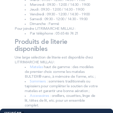
Mardi : 09:30 - 12:00 / 14:30 - 19:00
Mercredi : 09:30 - 12:00 / 14:30 - 19:00
Jeudi : 09:30 - 12:00 / 14:30 - 19:00
Vendredi : 09:30 - 12:00 / 14:30 - 19:00
Samedi : 09:30 - 12:00 / 14:30 - 19:00
Dimanche : Fermé
Pour joindre LITRIMARCHE MILLAU :
Par téléphone : 05 65 46 74 21
Produits de literie
disponibles
Une large sélection de literie est disponible chez
LITRIMARCHE MILLAU :
Matelas
haut de gamme : des modèles
de premier choix comme les matelas
BULTEX® nano, à mémoire de forme, etc. ;
Sommiers
: sommiers traditionnels ou
tapissiers pour compléter le soutien de votre
matelas et garantir une bonne aération ;
Accessoires
: oreillers, couettes, linge de
lit, têtes de lit, etc. pour un ensemble
complet.