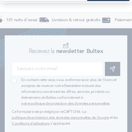
101 nuits d'essai
Livraison & retour gratuits
Paiement 
Recevez la
newsletter Bultex
S'INSCRIRE
En cochant cette case, vous confirmez avoir plus de 16 ans et
acceptez de recevoir notre Newsletter incluant des
informations concernant les offres, services, produits ou
évènements de Bultex conformément à
notre politique de protection des données personnelles
.
Ce formulaire est protégé par reCAPTCHA - La
politique de protection des données personnelles de Google
et les
Conditions d'utilisations
s'appliquent.