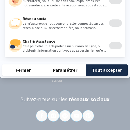
Ce formulaire est protégé par reCAPTCHA - La
politique de protection des données personnelles de Google
et les
Conditions d'utilisations
s'appliquent.
RÉCOMPENSES ET LABELS
En savoir
Catégorie
Gamme
Gamme
plus
matelas
"Infinite"
"Reset"
éco-
conçus
Suivez-nous sur les
réseaux sociaux