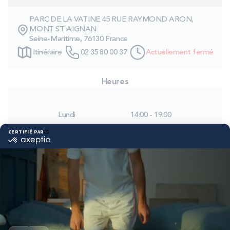
PROMOS
PARC DE LA VATINE 45 RUE RAYMOND ARON,
MONT ST AIGNAN
Seine-Maritime, 76130 France
Technologie bultex
Itinéraire
02 35 80 00 37
Actuellement fermé
Nos engagements
Heures
Lundi
14:00 - 19:00
Storelocator
Contact
Mon compte
Mardi
09:30 - 12:00
14:00 - 19:00
Mercredi
09:30 - 12:00
14:00 - 19:00
Jeudi
09:30 - 12:00
14:00 - 19:00
Vendredi
09:30 - 12:00
14:00 - 19:00
Samedi
09:30 - 19:00
Dimanche
Fermé