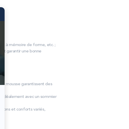
, à mémoire de forme, etc. ;
s et garantir une bonne
es de mousse garantissent des
ent idéalement avec un sommier
sions et conforts variés,