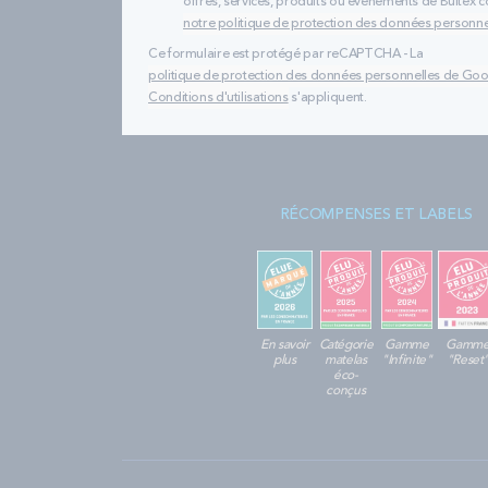
offres, services, produits ou évènements de Bultex
notre politique de protection des données personne
Ce formulaire est protégé par reCAPTCHA - La
politique de protection des données personnelles de Go
Conditions d'utilisations
s'appliquent.
RÉCOMPENSES ET LABELS
En savoir
Catégorie
Gamme
Gamm
plus
matelas
"Infinite"
"Reset
éco-
conçus