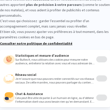
NTAUBAN : essayez avant d’achete
agasin. Allongez‑vous, comparez plusieurs fermetés et épaisseurs, e
e maintien qui vous convient. Vous repartez avec un choix clair et ada
Heures
9:00
9:00
9:00
9:00
9:00
9:00