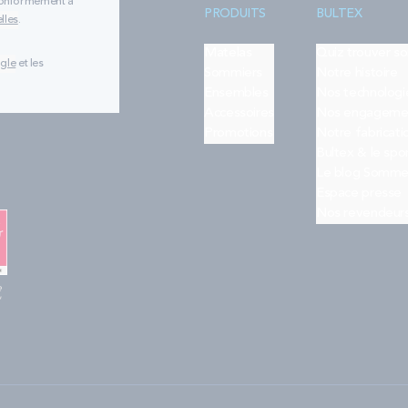
 conformément à
PRODUITS
BULTEX
lles
.
Matelas
Quiz trouver s
ogle
et les
Sommiers
Notre histoire
Ensembles
Nos technologi
Accessoires
Nos engageme
Promotions
Notre fabricati
Bultex & le spo
Le blog Somme
Espace presse
Nos revendeur
e
"