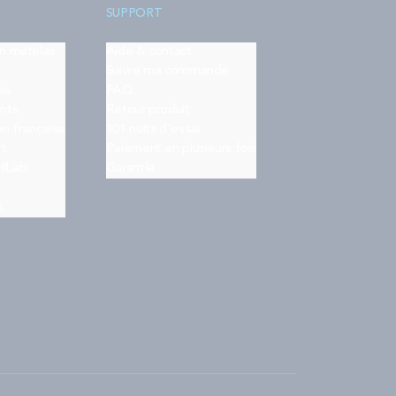
SUPPORT
on matelas
Aide & contact
Suivre ma commande
es
FAQ
nts
Retour produit
on française
101 nuits d'essai
rt
Paiement en plusieurs fois
ilLab
Garantie
s