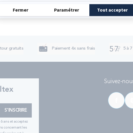
tour gratuits
Paiement 4x sans frais
5 à 7
Suivez-nous
ltex
S'INSCRIRE
16 ans et acceptez
ns concernant les