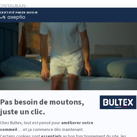
 MONTAUBAN :
82@gmail.com
 93 04 55
ie disponibles
ie est disponible chez LITRIMARCHE MONTAUBAN :
e : des modèles de premier choix comme les matelas BULTEX® nano
traditionnels ou tapissiers pour compléter le soutien de votre matela
s, couettes, linge de lit, têtes de lit, etc. pour un ensemble complet.
 Bultex comme literie ?
 la plus détenue par les Français*. Son savoir‑faire et ses technologi
ans la durée.
ces. Les matelas Bultex existent en plusieurs fermetés et s’associ
t l’accueil.
 des chambres d’enfants à la suite parentale, vous trouverez des dimen
our après jour.
9 personnes interrogées de février 2019 à mars 2025. Institut Iligo.