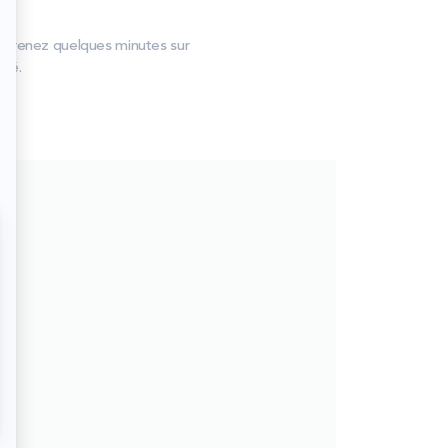
r
t prenez quelques minutes sur
pté.