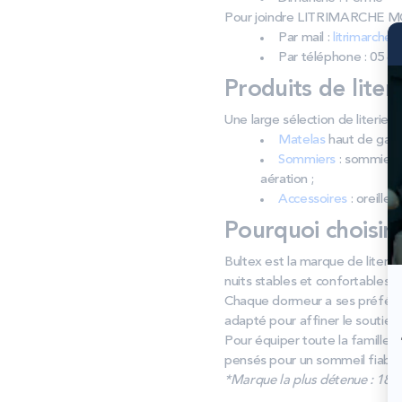
Pour joindre LITRIMARCHE
Par mail :
litrimarche
Par téléphone : 05 63
Produits de liter
Une large sélection de liter
Matelas
haut de gamm
Sommiers
: sommiers 
aération ;
Accessoires
: oreiller
Pourquoi choisir
Bultex est la marque de literie
nuits stables et confortables d
Chaque dormeur a ses préféren
adapté pour affiner le soutien e
Pour équiper toute la famille,
pensés pour un sommeil fiable j
*Marque la plus détenue : 18 59