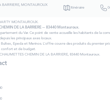
LA BARRIERE, MONTAUROUX
Itinéraire
0
las DARTY MONTAUROUX.
HEMIN DE LA BARRIERE -- 83440 Montauroux.
partement du Var. Ce point de vente accueille les habitants de la co
 depuis les principaux axes locaux.
Bultex, Epeda et Merinos. L’offre couvre des produits du premier pr
e confort et de budget.
 LES CHAUMETTES CHEMIN DE LA BARRIERE, 83440 Montauroux.
act
00
00