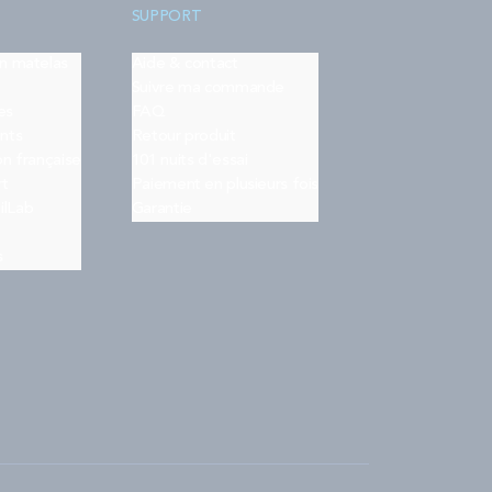
SUPPORT
on matelas
Aide & contact
Suivre ma commande
es
FAQ
nts
Retour produit
on française
101 nuits d'essai
rt
Paiement en plusieurs fois
ilLab
Garantie
s