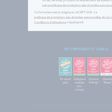
offres, services, produits ou évènements de Bultex
notre politique de protection des données personne
Ce formulaire est protégé par reCAPTCHA - La
politique de protection des données personnelles de Go
Conditions d'utilisations
s'appliquent.
RÉCOMPENSES ET LABELS
En savoir
Catégorie
Gamme
Gamm
plus
matelas
"Infinite"
"Reset
éco-
conçus