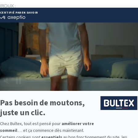
UROUX :
.montauroux@darty.fr
 50 59 80
ie disponibles
ie est disponible chez DARTY MONTAUROUX :
e : des modèles de premier choix comme les matelas BULTEX® nano
traditionnels ou tapissiers pour compléter le soutien de votre matela
s, couettes, linge de lit, têtes de lit, etc. pour un ensemble complet.
 Bultex comme literie ?
e la plus détenue par les Français*, avec un savoir‑faire reconnu et d
e pour conjuguer confort et durabilité.
sont proposés, du moelleux au très ferme. En associant votre matela
t précis sur la durée.
 chambre d’enfant ou un couchage d’appoint, la gamme Bultex permet 
és.
9 personnes interrogées de février 2019 à mars 2025. Institut Iligo.