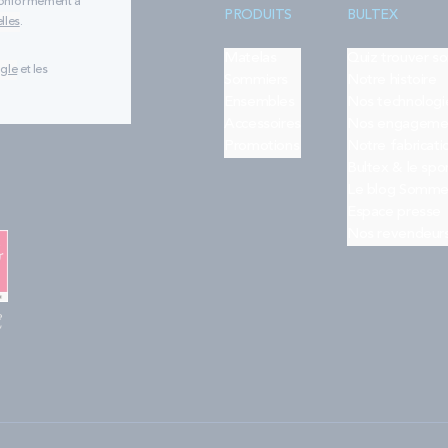
 conformément à
PRODUITS
BULTEX
lles
.
Matelas
Quiz trouver s
ogle
et les
Sommiers
Notre histoire
Ensembles
Nos technologi
Accessoires
Nos engageme
Promotions
Notre fabricati
Bultex & le spo
Le blog Somme
Espace presse
Nos revendeur
e
"