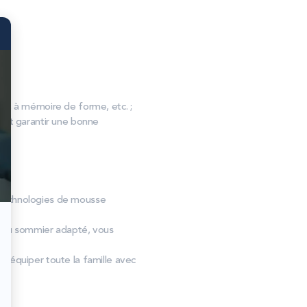
, à mémoire de forme, etc. ;
s et garantir une bonne
es technologies de mousse
s au sommier adapté, vous
d’équiper toute la famille avec