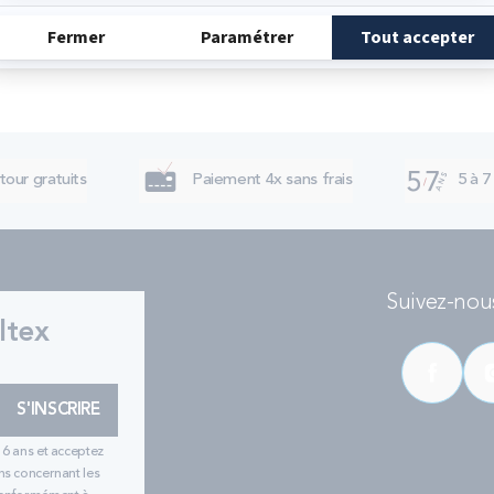
tour gratuits
Paiement 4x sans frais
5 à 7
Suivez-nous
ltex
S'INSCRIRE
16 ans et acceptez
ns concernant les