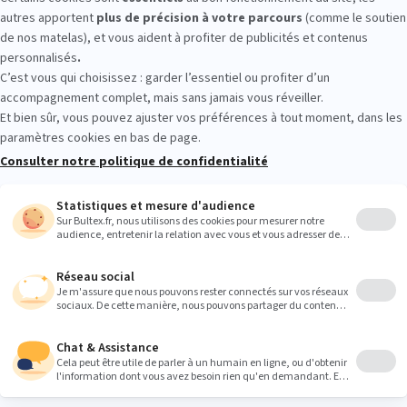
UX : essayez avant d’acheter
r les conforts. Allongez‑vous quelques minutes sur plusieurs modèles
 en toute sérénité.
Heures