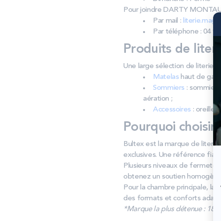
Pour joindre DARTY MONTA
Par mail :
literie.mag
Par téléphone : 04 94
Produits de liter
Une large sélection de liter
Matelas
haut de gamm
Sommiers
: sommiers 
aération ;
Accessoires
: oreiller
Pourquoi choisir
Bultex est la marque de literi
exclusives. Une référence fiabl
Plusieurs niveaux de fermeté 
obtenez un soutien homogène e
Pour la chambre principale, la
des formats et conforts adapt
*Marque la plus détenue : 18 59