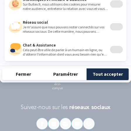
Ce formulaire est protégé par reCAPTCHA - La
politique de protection des données personnelles de Google
et les
Conditions d'utilisations
s'appliquent.
RÉCOMPENSES ET LABELS
En savoir
Catégorie
Gamme
Gamme
plus
matelas
"Infinite"
"Reset"
éco-
conçus
Suivez-nous sur les
réseaux sociaux