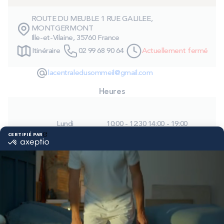
PROMOS
ROUTE DU MEUBLE 1 RUE GALILEE,
MONTGERMONT
Ille-et-Vilaine, 35760 France
Technologie bultex
Itinéraire
02 99 68 90 64
Actuellement fermé
lacentraledusommeil@gmail.com
Nos engagements
Heures
Storelocator
Contact
Mon compte
Lundi
10:00 - 12:30
14:00 - 19:00
Mardi
09:30 - 12:30
14:00 - 19:00
Mercredi
09:30 - 12:30
14:00 - 19:00
Jeudi
09:30 - 12:30
14:00 - 19:00
Vendredi
09:30 - 12:30
14:00 - 19:00
Samedi
09:30 - 12:30
12:30 - 19:00
Dimanche
Fermé