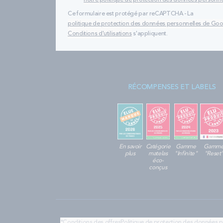
notre politique de protection des données personne
Ce formulaire est protégé par reCAPTCHA - La
politique de protection des données personnelles de Go
Conditions d'utilisations
s'appliquent.
RÉCOMPENSES ET LABELS
En savoir
Catégorie
Gamme
Gamm
plus
matelas
"Infinite"
"Reset
éco-
conçus
*Conditions des offres
Politique de protection des données 