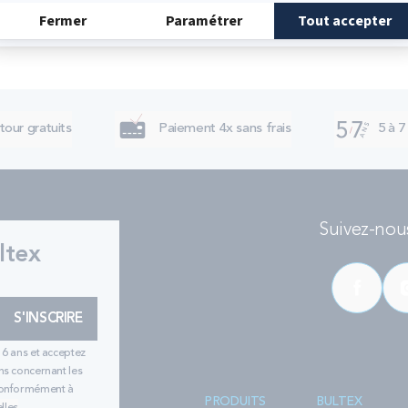
tour gratuits
Paiement 4x sans frais
5 à 7
Suivez-nous
ltex
S'INSCRIRE
16 ans et acceptez
ns concernant les
 conformément à
PRODUITS
BULTEX