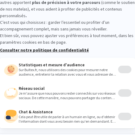
magasin. Allongez‑vous, comparez plusieurs matelas et testez différe
Heures
9:00
9:00
9:00
9:00
9:00