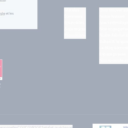
lles
.
Matelas
Quiz trouver s
ogle
et les
Sommiers
Notre histoire
Ensembles
Nos technologi
Accessoires
Nos engageme
Promotions
Notre fabricati
Bultex & le spo
Le blog Somme
Espace presse
Nos revendeur
e
"
personnelles
CGU
CGV
RSGP
Satisfait ou échangé