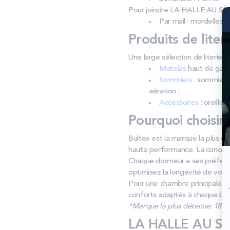
Pour joindre LA HALLE AU 
Par mail : mordelles@
Produits de liter
Une large sélection de liter
Matelas
haut de gamm
Sommiers
: sommiers 
aération ;
Accessoires
: oreiller
Pourquoi choisir
Bultex est la marque la plus d
haute performance. La concept
Chaque dormeur a ses préféren
optimisez la longévité de votr
Pour une chambre principale, u
conforts adaptés à chaque bes
*Marque la plus détenue: 18 59
LA HALLE AU SO