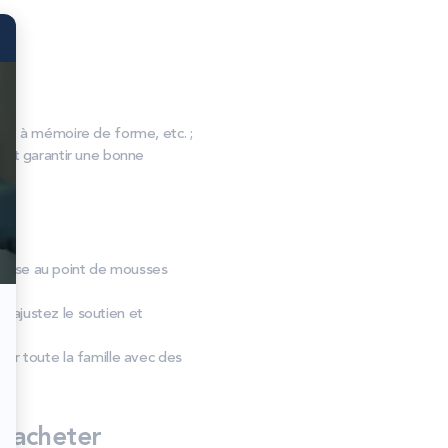
, à mémoire de forme, etc. ;
s et garantir une bonne
la mise au point de mousses
 ajustez le soutien et
er toute la famille avec des
’acheter