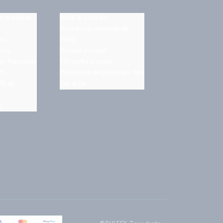
on matelas
Aide & contact
Suivre ma commande
es
FAQ
nts
Retour produit
on française
101 nuits d'essai
rt
Paiement en plusieurs fois
ilLab
Garantie
s