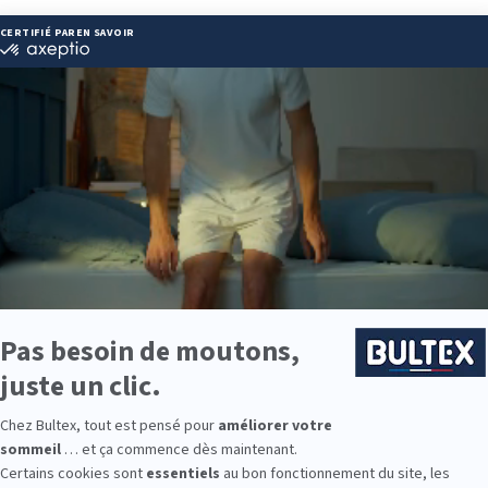
SOMMEIL MORDELLES :
halleausommeil.fr
ie disponibles
ie est disponible chez LA HALLE AU SOMMEIL MORDELLES :
e : des modèles de premier choix comme les matelas BULTEX® nano
traditionnels ou tapissiers pour compléter le soutien de votre matela
s, couettes, linge de lit, têtes de lit, etc. pour un ensemble complet.
 Bultex comme literie ?
étenue par les Français* et s’appuie sur un savoir‑faire reconnu dans 
ion des produits vise la constance du confort dans le temps.
ces de fermeté. En associant le bon sommier au matelas Bultex, vous
e couchage.
ne chambre d’amis ou un lit d’enfant, la gamme Bultex permet d’équip
oin.
9 personnes interrogées de février 2019 à mars 2025. Institut Iligo.
MMEIL MORDELLES : essayez avant d