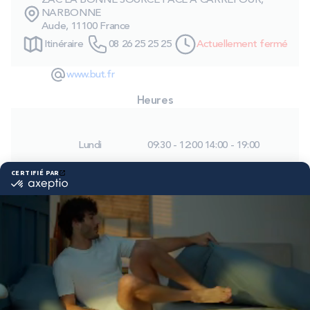
ZAC LA BONNE SOURCE FACE A CARREFOUR,
PROMOS
NARBONNE
Aude, 11100 France
Itinéraire
08 26 25 25 25
Actuellement fermé
Technologie bultex
www.but.fr
Heures
Nos engagements
Lundi
09:30 - 12:00
14:00 - 19:00
Storelocator
Contact
Mon compte
Mardi
09:30 - 12:00
14:00 - 19:00
Mercredi
09:30 - 12:00
14:00 - 19:00
Jeudi
09:30 - 12:00
14:00 - 19:00
Vendredi
09:30 - 12:00
14:00 - 19:00
Samedi
09:30 - 12:00
14:00 - 19:00
Dimanche
Fermé