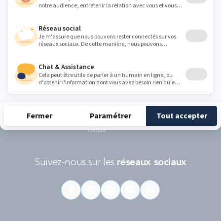
politique de protection des données personnelles de Google
et les
Conditions d'utilisations
s'appliquent.
RÉCOMPENSES ET LABELS
En savoir
Catégorie
Gamme
Gamme
plus
matelas
"Infinite"
"Reset"
éco-
conçus
Suivez-nous sur les
réseaux sociaux