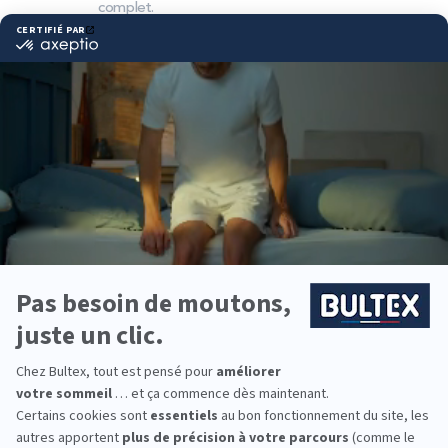
complet.
Pourquoi choisir Bultex
comme literie ?
Bultex est l’une des marques préférées des
Français, et la plus détenue*. Un savoir‑faire
reconnu qui mise sur des matériaux performants et
durables.
Chaque dormeur a ses besoins. Les matelas Bultex
existent en plusieurs fermetés et s’associent avec
le bon sommier pour un soutien précis et
homogène.
Équipez toute la famille avec des couchages
adaptés à chaque âge. Du premier lit à la chambre
parentale, vous trouvez une solution simple et
fiable.
*Marque la plus détenue : 18 599 personnes
interrogées de février 2019 à mars 2025. Institut
Iligo.
GRAND LITIER NARBONNE
: essayez avant d’acheter