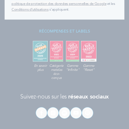
politique de protection des données personnelles de Google
et les
Conditions d'utilisations
s'appliquent.
RÉCOMPENSES ET LABELS
En savoir
Catégorie
Gamme
Gamme
plus
matelas
"Infinite"
"Reset"
éco-
conçus
Suivez-nous sur les
réseaux sociaux