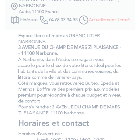
3 AVENUE DU CHAMP DE MARS ZI PLAISANCE,
PROMOS
NARBONNE
Aude, 11100 France
Itinéraire
04 68 33 94 55
Actuellement fermé
Technologie bultex
Espace literie et matelas GRAND LITIER
NARBONNE.
Nos engagements
3 AVENUE DU CHAMP DE MARS ZI PLAISANCE -
- 11100 Narbonne.
À Narbonne, dans l’Aude, ce magasin vous
accueille pour le choix de votre literie. Idéal pour les
habitants de la ville et des communes voisines, du
Storelocator
Contact
Mon compte
littoral comme de l’arrière‑pays.
Côté marques, vous retrouverez Bultex, Epeda et
Merinos. L’offre va des premiers prix aux modèles
premium pour répondre à chaque budget et niveau
de confort.
Pour s’y rendre : 3 AVENUE DU CHAMP DE MARS
ZI PLAISANCE, 11100 Narbonne.
Horaires et contact
Horaires d’ouverture :