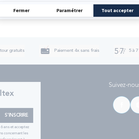
tour gratuits
Paiement 4x sans frais
5 à 7
Suivez-nous
ltex
S'INSCRIRE
16 ans et acceptez
ns concernant les