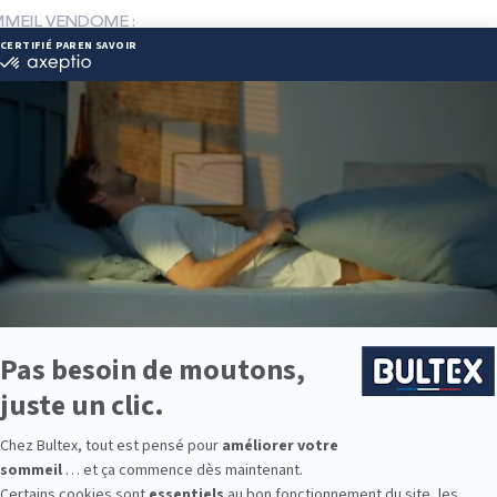
OMMEIL VENDOME :
 77 98 46
nge.fr
ie disponibles
ie est disponible chez UNIVERS DU SOMMEIL VENDOME :
e : des modèles de premier choix comme les matelas BULTEX® nano
traditionnels ou tapissiers pour compléter le soutien de votre matela
s, couettes, linge de lit, têtes de lit, etc. pour un ensemble complet.
 Bultex comme literie ?
 la plus détenue des Français*. Son savoir‑faire historique et sa reche
leur sûre.
veaux de fermeté. Associée au bon sommier, elle permet d’ajuster pr
amille avec des couchages durables et confortables, du lit enfant au
chage d’appoint.
9 personnes interrogées de février 2019 à mars 2025. Institut Iligo.