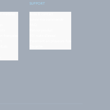
SUPPORT
on matelas
Aide & contact
Suivre ma commande
es
FAQ
nts
Retour produit
on française
101 nuits d'essai
rt
Paiement en plusieurs fois
ilLab
Garantie
s