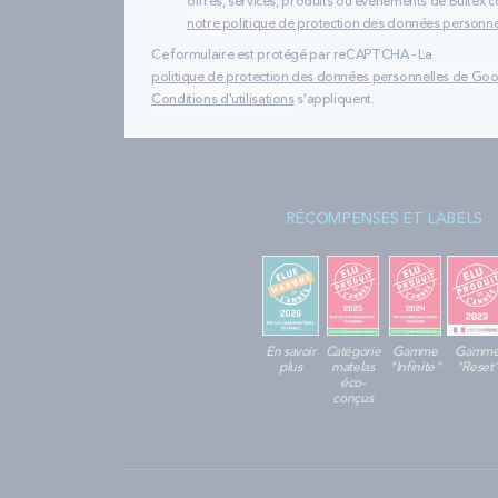
offres, services, produits ou évènements de Bultex
notre politique de protection des données personne
Ce formulaire est protégé par reCAPTCHA - La
politique de protection des données personnelles de Go
Conditions d'utilisations
s'appliquent.
RÉCOMPENSES ET LABELS
En savoir
Catégorie
Gamme
Gamm
plus
matelas
"Infinite"
"Reset
éco-
conçus