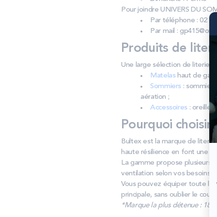
Pour joindre UNIVERS DU S
Par téléphone : 02 54
Par mail : gp415@ora
Produits de liter
Une large sélection de liter
Matelas
haut de gamm
Sommiers
: sommiers 
aération ;
Accessoires
: oreiller
Pourquoi choisir
Bultex est la marque de literie
haute résilience en font une va
La gamme propose plusieurs ni
ventilation selon vos besoins.
Vous pouvez équiper toute la f
principale, sans oublier le cou
*Marque la plus détenue : 18 59