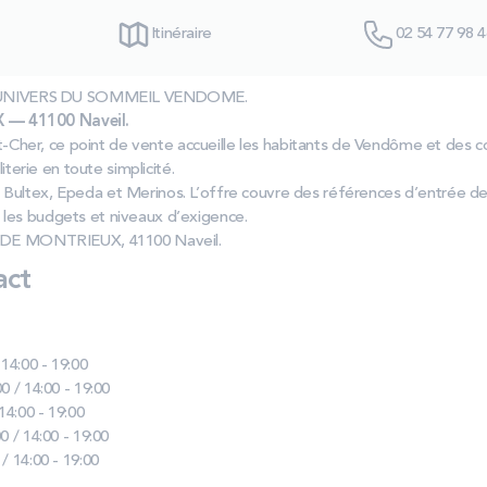
Itinéraire
02 54 77 98 4
las UNIVERS DU SOMMEIL VENDOME.
 — 41100 Naveil.
r‑et‑Cher, ce point de vente accueille les habitants de Vendôme et de
literie en toute simplicité.
 Bultex, Epeda et Merinos. L’offre couvre des références d’entrée 
les budgets et niveaux d’exigence.
E DE MONTRIEUX, 41100 Naveil.
act
 14:00 - 19:00
0 / 14:00 - 19:00
 14:00 - 19:00
0 / 14:00 - 19:00
 / 14:00 - 19:00