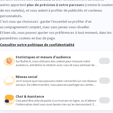
MEIL VENDOME : essayez avant d’ac
er les accueils et les soutiens. Allongez‑vous, changez de position 
 matelas qui vous convient.
Heures
9:00
9:00
9:00
9:00
9:00