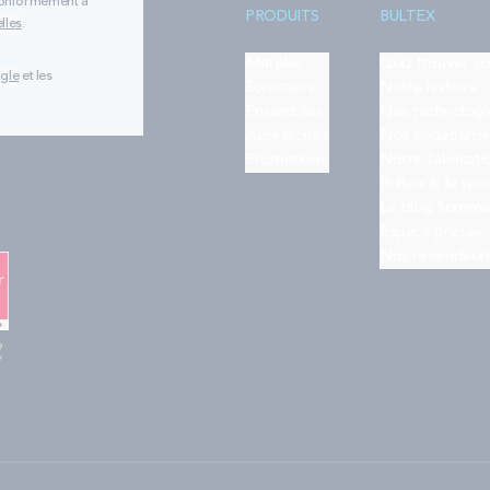
 conformément à
PRODUITS
BULTEX
lles
.
Matelas
Quiz trouver s
ogle
et les
Sommiers
Notre histoire
Ensembles
Nos technologi
Accessoires
Nos engageme
Promotions
Notre fabricati
Bultex & le spo
Le blog Somme
Espace presse
Nos revendeur
e
"