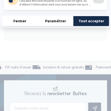
Jeudi
10:00 - 20:00
Vendredi
10:00 - 20:00
Samedi
10:00 - 20:00
Dimanche
Fermé
101 nuits d'essai
Livraison & retour gratuits
Paiement 
Recevez la
newsletter Bultex
S'INSCRIRE