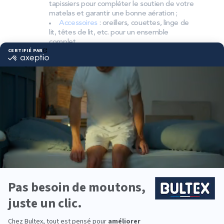
tapissiers pour compléter le soutien de votre
matelas et garantir une bonne aération ;
Accessoires
: oreillers, couettes, linge de
lit, têtes de lit, etc. pour un ensemble
complet.
Pourquoi choisir Bultex
comme literie ?
Bultex est la marque de literie la plus détenue par
les Français*, preuve d’une confiance durable. La
mousse BULTEX®, fruit d’un savoir‑faire reconnu,
vise un confort stable et une bonne tenue dans le
temps.
Chaque dormeur a son ressenti : souple, équilibré,
ferme ou très ferme. Associer le bon matelas
Bultex à un sommier compatible permet d’ajuster
précisément le soutien et l’accueil.
Pour équiper toute la famille, vous trouverez des
épaisseurs, tailles et technologies variées,
adaptées aux adultes, aux ados comme aux plus
jeunes, ainsi qu’aux chambres d’amis.
*Marque la plus détenue : 18 599 personnes
interrogées de février 2019 à mars 2025. Institut