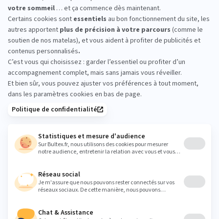
Iligo.
VITALITERIE NEUVILLE EN
FERRA : essayez avant
d’acheter
Passez en magasin pour comparer les conforts,
allongé·e sur plusieurs modèles. Prenez le temps
de ressentir le maintien, l’accueil et l’association
avec un sommier, avant de faire votre choix.
vitaliterie@gmail.com
Heures
Lundi
10:00 - 20:00
Mardi
10:00 - 20:00
Mercredi
10:00 - 20:00