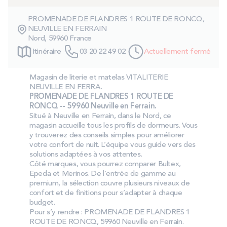
PROMOS
PROMENADE DE FLANDRES 1 ROUTE DE RONCQ,
NEUVILLE EN FERRAIN
Nord, 59960 France
Technologie bultex
Itinéraire
03 20 22 49 02
Actuellement fermé
Nos engagements
Magasin de literie et matelas VITALITERIE
NEUVILLE EN FERRA.
PROMENADE DE FLANDRES 1 ROUTE DE
RONCQ -- 59960 Neuville en Ferrain.
Situé à Neuville en Ferrain, dans le Nord, ce
Storelocator
Contact
Mon compte
magasin accueille tous les profils de dormeurs. Vous
y trouverez des conseils simples pour améliorer
votre confort de nuit. L’équipe vous guide vers des
solutions adaptées à vos attentes.
Côté marques, vous pourrez comparer Bultex,
Epeda et Merinos. De l’entrée de gamme au
premium, la sélection couvre plusieurs niveaux de
confort et de finitions pour s’adapter à chaque
budget.
Pour s’y rendre : PROMENADE DE FLANDRES 1
ROUTE DE RONCQ, 59960 Neuville en Ferrain.