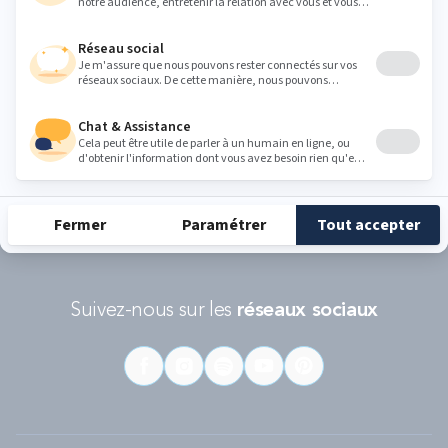
Conditions d'utilisations
s'appliquent.
RÉCOMPENSES ET LABELS
En savoir
Catégorie
Gamme
Gamme
plus
matelas
"Infinite"
"Reset"
éco-
conçus
Suivez-nous sur les
réseaux sociaux