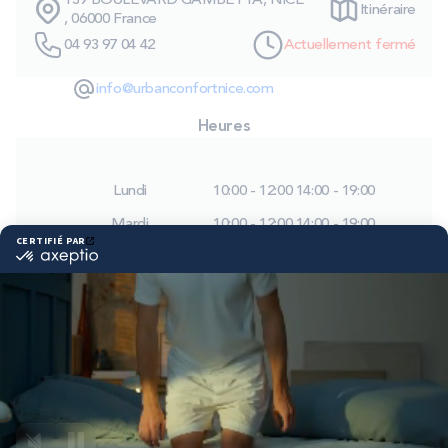
139 BOULEVARD GAMBETTA, NICE
Itinéraire
PROMOS
, 06000 France
04 93 97 04 42
Actuellement fermé
Technologie bultex
info@urbanconfortnice.com
Heures
Nos engagements
Lundi
10:00 - 12:00
14:00 - 19:00
Mardi
10:00 - 12:00
14:00 - 19:00
Storelocator
Contact
Mon compte
Mercredi
10:00 - 12:00
14:00 - 19:00
Jeudi
10:00 - 12:00
14:00 - 19:00
Vendredi
10:00 - 12:00
14:00 - 19:00
Samedi
10:00 - 12:00
14:00 - 19:00
Dimanche
Fermé