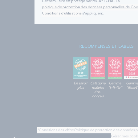
Ce formulaire est protégé par reCAPTCHA - La
politique de protection des données personnelles de Go
Conditions d'utilisations
s'appliquent.
RÉCOMPENSES ET LABELS
En savoir
Catégorie
Gamme
Gamm
plus
matelas
"Infinite"
"Reset
éco-
conçus
*Conditions des offres
Politique de protection des données 
Gérer mes cook