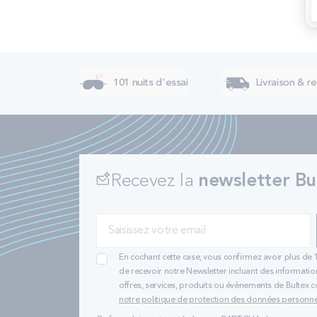
101 nuits d'essai
Livraison & re
Recevez la
newsletter Bu
En cochant cette case, vous confirmez avoir plus de 
de recevoir notre Newsletter incluant des informatio
offres, services, produits ou évènements de Bultex
notre politique de protection des données personne