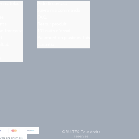
on matelas
Aide & contact
Suivre ma commande
es
FAQ
nts
Retour produit
on française
101 nuits d'essai
rt
Paiement en plusieurs fois
ilLab
Garantie
s
© BULTEX. Tous droits
réservés