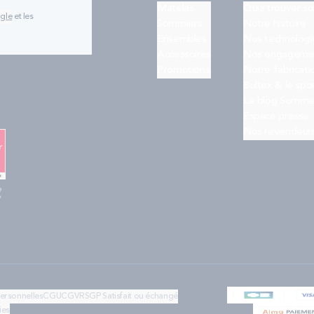
Matelas
Quiz trouver s
ogle
et les
Sommiers
Notre histoire
Ensembles
Nos technologi
Accessoires
Nos engageme
Promotions
Notre fabricati
Bultex & le spo
Le blog Somme
Espace presse
Nos revendeur
e
"
personnelles
CGU
CGV
RSGP
Satisfait ou échangé
ies