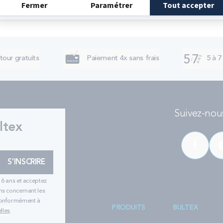
tour gratuits
Paiement 4x sans frais
5 à 7
Suivez-nous
ltex
S'INSCRIRE
16 ans et acceptez
ns concernant les
 conformément à
PRODUITS
BULTEX
lles
.