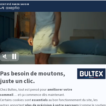
DU LIT NIORT :
 32 22 20
ie disponibles
e est disponible chez LA COMPAGNIE DU LIT NIORT :
e : des modèles de premier choix comme les matelas BULTEX® nano
traditionnels ou tapissiers pour compléter le soutien de votre matela
s, couettes, linge de lit, têtes de lit, etc. pour un ensemble complet.
 Bultex comme literie ?
es plus présentes dans les foyers français*. Son savoir‑faire historiq
des matelas conçus pour durer.
rmetés et accueils. En associant votre matelas à un sommier adapté
nuit après nuit.
du couchage principal à la chambre d’amis, Bultex offre des références 
9 personnes interrogées de février 2019 à mars 2025. Institut Iligo.
 LIT NIORT : essayez avant d’achet