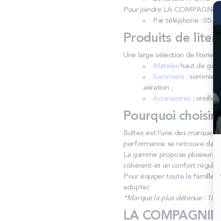
Pour joindre LA COMPAGNIE 
Par téléphone : 05 49
Produits de liter
Une large sélection de literi
Matelas
haut de gamm
Sommiers
: sommiers 
aération ;
Accessoires
: oreiller
Pourquoi choisir
Bultex est l’une des marques l
performance se retrouve dans 
La gamme propose plusieurs fe
cohérent et un confort régulier 
Pour équiper toute la famille, 
adopter.
*Marque la plus détenue : 18 59
LA COMPAGNIE DU