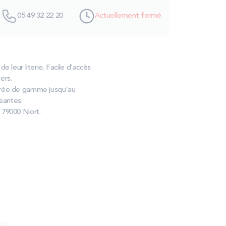
05 49 32 22 20
Actuellement fermé
 leur literie. Facile d’accès
ers.
ntrée de gamme jusqu’au
eantes.
9000 Niort.