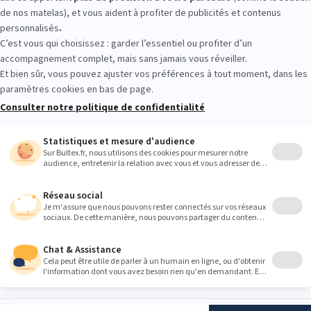
r les sensations et vérifier la fermeté qui vous convient. Prenez qu
 oreiller, pour trancher sereinement. Rien ne remplace un essai sur pla
Heures
9:00
9:00
9:00
9:00
9:00