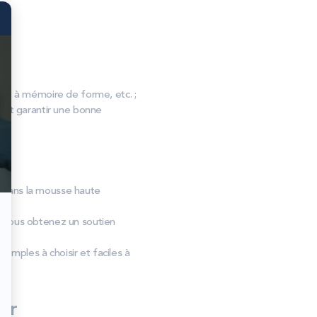
, à mémoire de forme, etc. ;
s et garantir une bonne
ue dans la mousse haute
, vous obtenez un soutien
simples à choisir et faciles à
er