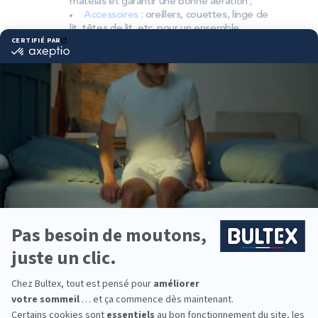
matelas et garantir une bonne aération ;
Accessoires
: oreillers, couettes, linge de
lit, têtes de lit, etc. pour un ensemble
complet.
Pourquoi choisir Bultex
comme literie ?
Bultex est la marque la plus détenue par les
Français*. Un savoir‑faire reconnu et une
technologie de mousse BULTEX® conçue pour
durer.
Chaque dormeur a ses préférences. La gamme
propose plusieurs niveaux de fermeté et s’associe
au sommier adapté pour ajuster le soutien.
Pour équiper toute la famille, Bultex offre des
solutions adaptées à chaque pièce. Du premier
couchage à la chambre principale, trouvez un
confort cohérent pour tous.
*Marque la plus détenue : 18 599 personnes
interrogées de février 2019 à mars 2025. Institut
Iligo.
D’STOCK MATELAS ONET