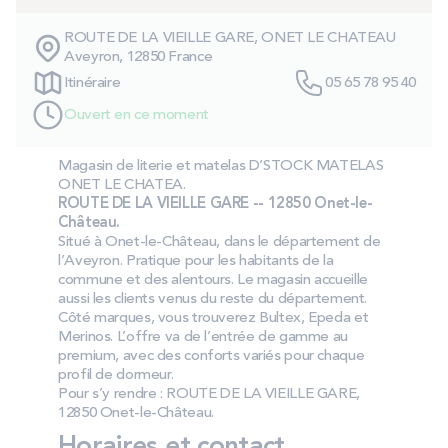
PROMOS
ROUTE DE LA VIEILLE GARE, ONET LE CHATEAU
Aveyron, 12850 France
Technologie bultex
Itinéraire
05 65 78 95 40
Ouvert en ce moment
Nos engagements
Magasin de literie et matelas D’STOCK MATELAS
ONET LE CHATEA.
ROUTE DE LA VIEILLE GARE -- 12850 Onet-le-
Château.
Storelocator
Contact
Mon compte
Situé à Onet-le-Château, dans le département de
l’Aveyron. Pratique pour les habitants de la
commune et des alentours. Le magasin accueille
aussi les clients venus du reste du département.
Côté marques, vous trouverez Bultex, Epeda et
Merinos. L’offre va de l’entrée de gamme au
premium, avec des conforts variés pour chaque
profil de dormeur.
Pour s’y rendre : ROUTE DE LA VIEILLE GARE,
12850 Onet-le-Château.
Horaires et contact