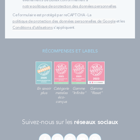
évènements de Bultex conformément à
notre politique de protection des données personnelles
.
Ce formulaire est protégé par reCAPTCHA - La
politique de protection des données personnelles de Google
et les
Conditions d'utilisations
s'appliquent.
RÉCOMPENSES ET LABELS
En savoir
Catégorie
Gamme
Gamme
plus
matelas
"Infinite"
"Reset"
éco-
conçus
Suivez-nous sur les
réseaux sociaux