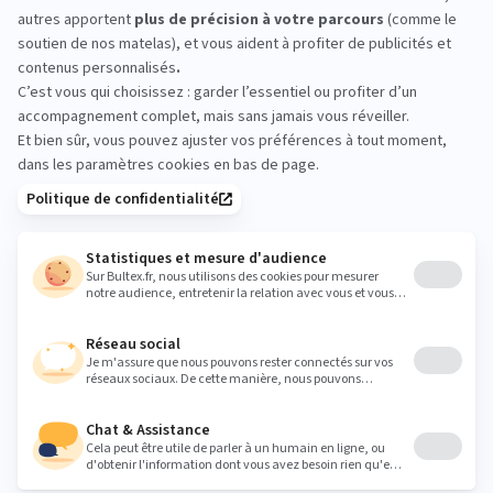
LE CHATEA : essayez avant
d’acheter
Rien ne remplace un essai en magasin. Venez
comparer les sensations, vous allonger quelques
minutes sur plusieurs conforts et tester l’accord
matelas/sommier. Prenez le temps d’évaluer ce qui
vous convient.
Heures
Lundi
14:00 - 19:00
Mardi
09:30 - 19:00
Mercredi
09:30 - 19:00
Jeudi
09:30 - 19:00
Vendredi
09:30 - 19:00
Samedi
10:00 - 18:00