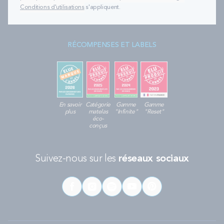
Conditions d'utilisations
s'appliquent.
RÉCOMPENSES ET LABELS
En savoir
Catégorie
Gamme
Gamme
plus
matelas
"Infinite"
"Reset"
éco-
conçus
Suivez-nous sur les
réseaux sociaux