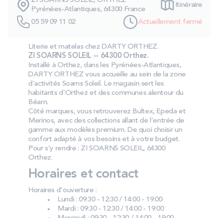
ZI SOARNS SOLEIL, ORTHEZ
Itinéraire
PROMOS
Pyrénées-Atlantiques, 64300 France
05 59 09 11 02
Actuellement fermé
Technologie bultex
Literie et matelas chez DARTY ORTHEZ.
ZI SOARNS SOLEIL -- 64300 Orthez.
Installé à Orthez, dans les Pyrénées-Atlantiques,
Nos engagements
DARTY ORTHEZ vous accueille au sein de la zone
d’activités Soarns Soleil. Le magasin sert les
habitants d’Orthez et des communes alentour du
Béarn.
Côté marques, vous retrouverez Bultex, Epeda et
Storelocator
Contact
Mon compte
Merinos, avec des collections allant de l’entrée de
gamme aux modèles premium. De quoi choisir un
confort adapté à vos besoins et à votre budget.
Pour s’y rendre : ZI SOARNS SOLEIL, 64300
Orthez.
Horaires et contact
Horaires d'ouverture :
Lundi : 09:30 - 12:30 / 14:00 - 19:00
Mardi : 09:30 - 12:30 / 14:00 - 19:00