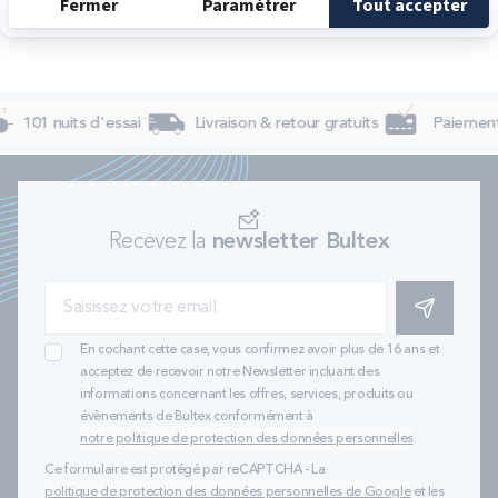
101 nuits d'essai
Livraison & retour gratuits
Paiement 
Recevez la
newsletter Bultex
S'INSCRIRE
En cochant cette case, vous confirmez avoir plus de 16 ans et
acceptez de recevoir notre Newsletter incluant des
informations concernant les offres, services, produits ou
évènements de Bultex conformément à
notre politique de protection des données personnelles
.
Ce formulaire est protégé par reCAPTCHA - La
politique de protection des données personnelles de Google
et les