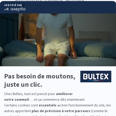
Pourquoi choisir Bultex
comme literie ?
Bultex est la marque la plus détenue des Français*
et s’appuie sur un solide savoir-faire. La marque
conçoit des technologies de confort éprouvées
pour un sommeil régulier et durable.
La gamme couvre plusieurs fermetés, du plus
souple au plus ferme. En l’associant avec un
sommier adapté, vous obtenez un soutien
homogène et un confort qui respecte votre
morphologie.
Pour équiper toute la famille, Bultex propose des
solutions pour adultes, enfants et couchages
d’appoint. Vous pouvez ainsi harmoniser les niveaux
de confort pièce par pièce.
*Marque la plus détenue : 18 599 personnes
interrogées de février 2019 à mars 2025. Institut
Iligo.
DARTY ORTHEZ : essayez
avant d’acheter
Passez en magasin pour comparer les conforts.