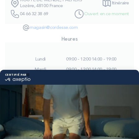
ROUTE DE MENDE, PALHERS
Itinéraire
PROMOS
Lozère, 48100 France
04 66 32 38 69
Ouvert en ce moment
Technologie bultex
magasin@cordesse.com
Heures
Nos engagements
Lundi
09:00 - 12:00
14:00 - 19:00
Mardi
09:00 - 12:00
14:00 - 19:00
Storelocator
Contact
Mon compte
Mercredi
09:00 - 12:00
14:00 - 19:00
Jeudi
09:00 - 12:00
14:00 - 19:00
Vendredi
09:00 - 12:00
14:00 - 19:00
Samedi
09:00 - 12:00
14:00 - 19:00
Dimanche
Fermé