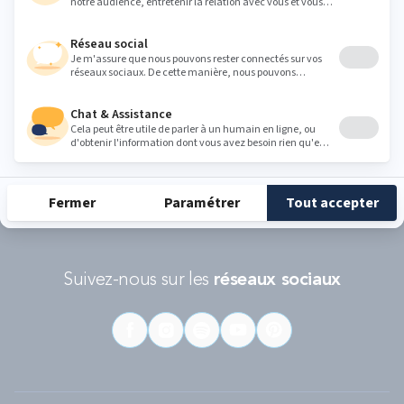
Conditions d'utilisations
s'appliquent.
RÉCOMPENSES ET LABELS
En savoir
Catégorie
Gamme
Gamme
plus
matelas
"Infinite"
"Reset"
éco-
conçus
Suivez-nous sur les
réseaux sociaux