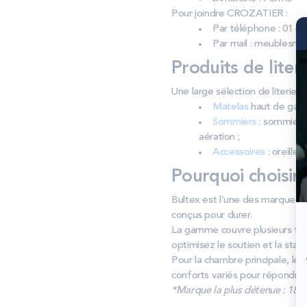
Pour joindre CROZATIER :
Par téléphone : 01 46
Par mail : meublesno
Produits de liter
Une large sélection de literie
Matelas
haut de gamm
Sommiers
: sommiers 
aération ;
Accessoires
: oreiller
Pourquoi choisir
Bultex est l’une des marques l
conçus pour durer.
La gamme couvre plusieurs fer
optimisez le soutien et la stabil
Pour la chambre principale, le
conforts variés pour répondre
*Marque la plus détenue : 18 59