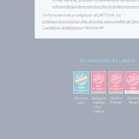
offres, services, produits ou évènements de Bultex
notre politique de protection des données personne
Ce formulaire est protégé par reCAPTCHA - La
politique de protection des données personnelles de Go
Conditions d'utilisations
s'appliquent.
RÉCOMPENSES ET LABELS
En savoir
Catégorie
Gamme
Gamm
plus
matelas
"Infinite"
"Reset
éco-
conçus