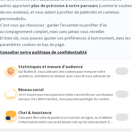
ayez avant d’acheter
r les sensations en conditions réelles. Allongez‑vous plusieurs minut
 à vos appuis. L’équipe est là si besoin, et vous laisse le temps de cho
Heures