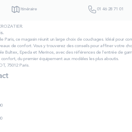
Itinéraire
01 46 28 71 01
s CROZATIER.
s.
e Paris, ce magasin réunit un large choix de couchages. Idéal pour c
veaux de confort. Vous y trouverez des conseils pour affiner votre cho
ble Bultex, Epeda et Merinos, avec des références de l’entrée de g
 confort, du premier équipement aux modèles les plus aboutis.
OT, 75012 Paris.
act
00
00