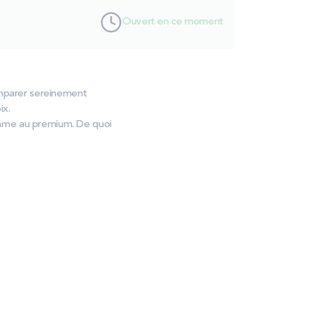
Ouvert en ce moment
omparer sereinement
ix.
amme au premium. De quoi