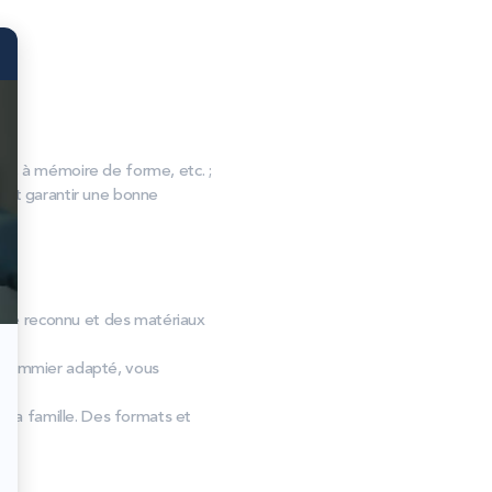
, à mémoire de forme, etc. ;
s et garantir une bonne
aire reconnu et des matériaux
n sommier adapté, vous
e la famille. Des formats et