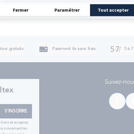
tour gratuits
Paiement 4x sans frais
5 à 7
Suivez-nous
ltex
S'INSCRIRE
16 ans et acceptez
ns concernant les