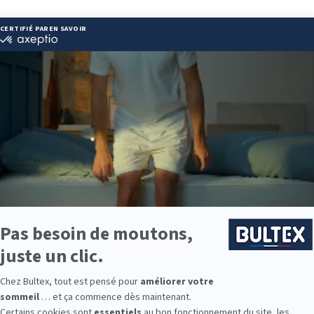
 28 71 01
el@gmail.com
ie disponibles
 est disponible chez CROZATIER :
e : des modèles de premier choix comme les matelas BULTEX® nano
traditionnels ou tapissiers pour compléter le soutien de votre matela
s, couettes, linge de lit, têtes de lit, etc. pour un ensemble complet.
 Bultex comme literie ?
es plus détenues par les Français*. La marque s’appuie sur un savoir‑f
metés, du plus souple au très ferme. En associant votre matelas à u
ité nuit après nuit.
s enfants, les ados ou la chambre d’amis, Bultex permet d’équiper tout
 à chaque besoin.
9 personnes interrogées de février 2019 à mars 2025. Institut Iligo.