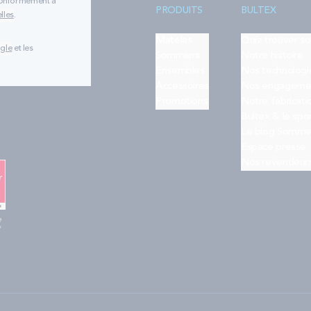
 conformément à
PRODUITS
BULTEX
lles
.
Matelas
Quiz trouver s
ogle
et les
Sommiers
Notre histoire
Ensembles
Nos technologi
Accessoires
Nos engageme
Promotions
Notre fabricati
Bultex & le spo
Le blog Somme
Espace presse
Nos revendeur
e
"