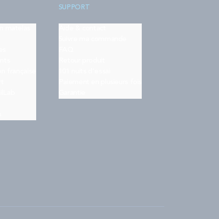
SUPPORT
on matelas
Aide & contact
Suivre ma commande
es
FAQ
nts
Retour produit
on française
101 nuits d'essai
rt
Paiement en plusieurs fois
ilLab
Garantie
s