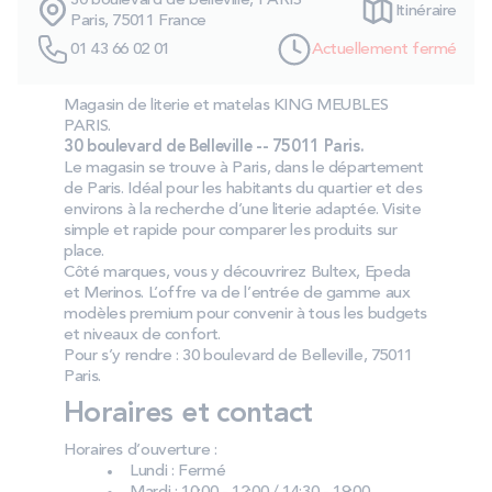
30 boulevard de belleville, PARIS
Itinéraire
PROMOS
Paris, 75011 France
01 43 66 02 01
Actuellement fermé
Technologie bultex
Magasin de literie et matelas KING MEUBLES
PARIS.
30 boulevard de Belleville -- 75011 Paris.
Nos engagements
Le magasin se trouve à Paris, dans le département
de Paris. Idéal pour les habitants du quartier et des
environs à la recherche d’une literie adaptée. Visite
simple et rapide pour comparer les produits sur
place.
Storelocator
Contact
Mon compte
Côté marques, vous y découvrirez Bultex, Epeda
et Merinos. L’offre va de l’entrée de gamme aux
modèles premium pour convenir à tous les budgets
et niveaux de confort.
Pour s’y rendre : 30 boulevard de Belleville, 75011
Paris.
Horaires et contact
Horaires d’ouverture :
Lundi : Fermé