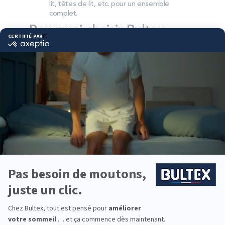
lit, têtes de lit, etc. pour un ensemble
complet.
Pourquoi choisir Bultex
comme literie ?
Bultex est la marque la plus détenue des Français*
et s’appuie sur un savoir‑faire reconnu pour la
conception de mousses haute performance. La
qualité de fabrication et la durabilité guident
chaque collection.
Chaque dormeur peut trouver sa fermeté idéale,
du souple au très ferme. Associé au sommier
adapté, votre ensemble offre un soutien
homogène et un confort qui restent stables dans
le temps.
Vous équipez la chambre principale, une chambre
d’ami ou la chambre des enfants ? Les solutions
Bultex couvrent tous les usages de la famille, avec
des formats et conforts variés.
*Marque la plus détenue : 18 599 personnes
interrogées de février 2019 à mars 2025. Institut
Iligo.