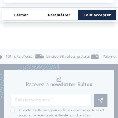
Samedi
10:00 - 19:00
Dimanche
10:00 - 19:00
101 nuits d'essai
Livraison & retour gratuits
Paiement 
Recevez la
newsletter Bultex
S'INSCRIRE
En cochant cette case, vous confirmez avoir plus de 16 ans et
acceptez de recevoir notre Newsletter incluant des