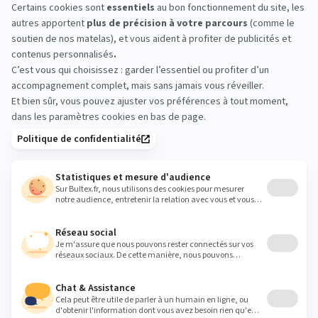
LA COMPAGNIE DU LIT
PARIS 1ER : essayez avant
d’acheter
Prenez le temps d’essayer en magasin : comparez
plusieurs fermetés, allongez‑vous quelques
minutes sur différents matelas et validez vos
sensations avant de faire votre choix.
paris01@lacompagniedulit.com
Heures
Lundi
14:00 - 19:00
Mardi
10:00 - 19:00
Mercredi
10:00 - 19:00
Jeudi
10:00 - 19:00
Vendredi
10:00 - 19:00