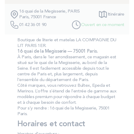
PROMOS
16 quai de la Megisserie, PARIS
Itinéraire
Paris, 75001 France
Technologie bultex
01 42 36 01 90
Ouvert en ce moment
Boutique de literie et matelas LA COMPAGNIE DU
Nos engagements
LIT PARIS 1ER.
16 quai de la Megisserie — 75001 Paris.
À Paris, dans le 1er arrondissement, ce magasin est
situé sur le quai de la Megisserie, au bord de la
Seine. Il est facilement accessible depuis tout le
Storelocator
Contact
Mon compte
centre de Paris et, plus largement, depuis
l’ensemble du département de Paris.
Côté marques, vous retrouvez Bultex, Epeda et
Merinos. L’offre s’étend de l’entrée de gamme aux
modèles premium pour répondre à chaque budget
et à chaque besoin de confort.
Pour s’y rendre : 16 quai de la Megisserie, 75001
Paris.
Horaires et contact