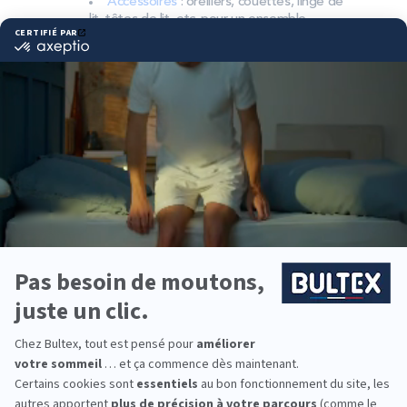
Accessoires
: oreillers, couettes, linge de
lit, têtes de lit, etc. pour un ensemble
complet.
Pourquoi choisir Bultex
comme literie ?
Bultex est la marque la plus détenue des Français*.
Son savoir‑faire en literie et ses mousses
techniques assurent des nuits fiables, jour après
jour.
Les matelas Bultex existent en plusieurs fermetés.
En les associant au sommier approprié, vous
obtenez un soutien cohérent et durable, adapté à
votre morphologie.
Pour la chambre principale, les enfants, les ados ou
la chambre d’appoint, Bultex propose des solutions
pour équiper toute la famille.
*Marque la plus détenue : 18 599 personnes
interrogées de février 2019 à mars 2025. Institut
Iligo.
LITRIMARCHE PARTHENAY
: essayez avant d’acheter