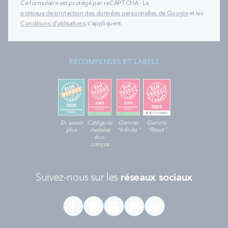
Ce formulaire est protégé par reCAPTCHA - La
politique de protection des données personnelles de Google
et les
Conditions d'utilisations
s'appliquent.
RÉCOMPENSES ET LABELS
En savoir
Catégorie
Gamme
Gamme
plus
matelas
"Infinite"
"Reset"
éco-
conçus
Suivez-nous sur les
réseaux sociaux