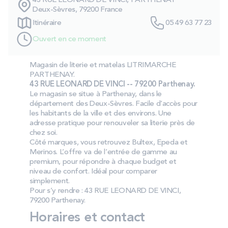
43 RUE LEONARD DE VINCI, PARTHENAY
PROMOS
Deux-Sèvres, 79200 France
Itinéraire
05 49 63 77 23
Ouvert en ce moment
Technologie bultex
Magasin de literie et matelas LITRIMARCHE
PARTHENAY.
Nos engagements
43 RUE LEONARD DE VINCI -- 79200 Parthenay.
Le magasin se situe à Parthenay, dans le
département des Deux-Sèvres. Facile d’accès pour
les habitants de la ville et des environs. Une
Storelocator
Contact
Mon compte
adresse pratique pour renouveler sa literie près de
chez soi.
Côté marques, vous retrouvez Bultex, Epeda et
Merinos. L’offre va de l’entrée de gamme au
premium, pour répondre à chaque budget et
niveau de confort. Idéal pour comparer
simplement.
Pour s’y rendre : 43 RUE LEONARD DE VINCI,
79200 Parthenay.
Horaires et contact