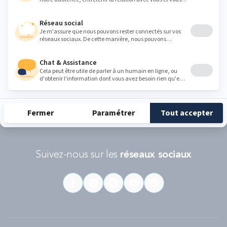
Conditions d'utilisations
s'appliquent.
RÉCOMPENSES ET LABELS
En savoir
Catégorie
Gamme
Gamme
plus
matelas
"Infinite"
"Reset"
éco-
conçus
Suivez-nous sur les
réseaux sociaux