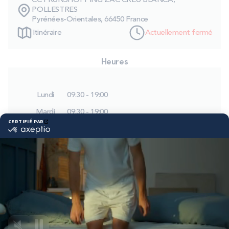
CC FRUNSHOPPING ZAC CREU BLANCA,
PROMOS
POLLESTRES
Pyrénées-Orientales, 66450 France
Itinéraire
Actuellement fermé
Technologie bultex
Heures
Nos engagements
Lundi
09:30 - 19:00
Mardi
09:30 - 19:00
Storelocator
Contact
Mon compte
Mercredi
09:30 - 19:00
Jeudi
09:30 - 19:00
Vendredi
09:30 - 19:00
Samedi
09:30 - 19:00
Dimanche
Fermé