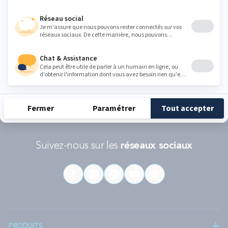
RÉCOMPENSES ET LABELS
En savoir
Catégorie
Gamme
Gamme
plus
matelas
"Infinite"
"Reset"
éco-
conçus
Suivez-nous sur les
réseaux sociaux
PRODUITS