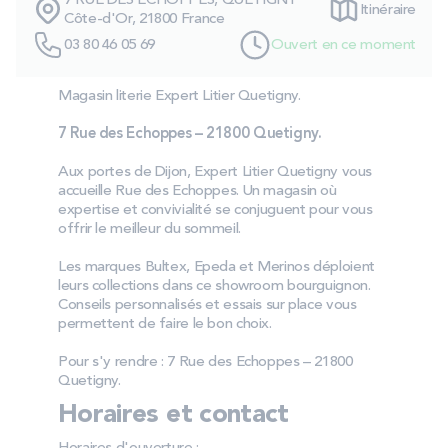
7 RUE DES ECHOPPES, QUETIGNY
Itinéraire
PROMOS
Côte-d'Or, 21800 France
03 80 46 05 69
Ouvert en ce moment
Technologie bultex
Magasin literie Expert Litier Quetigny.
7 Rue des Echoppes – 21800 Quetigny.
Nos engagements
Aux portes de Dijon, Expert Litier Quetigny vous
accueille Rue des Echoppes. Un magasin où
expertise et convivialité se conjuguent pour vous
offrir le meilleur du sommeil.
Storelocator
Contact
Mon compte
Les marques Bultex, Epeda et Merinos déploient
leurs collections dans ce showroom bourguignon.
Conseils personnalisés et essais sur place vous
permettent de faire le bon choix.
Pour s'y rendre : 7 Rue des Echoppes – 21800
Quetigny.
Horaires et contact