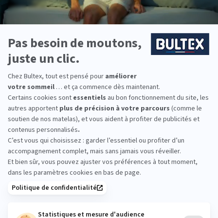
comme literie ?
Bultex est la marque de literie préférée des
Français*, largement reconnue par les experts du
domaine pour son savoir-faire et son engagement
à offrir une qualité de sommeil optimale.
Les matelas Bultex offrent un choix varié de
fermeté et de confort. Accompagnés d'un
sommier à lattes ou tapissier, ils vous garantissent
un soutien idéal, adapté à votre morphologie.
Grâce aux diverses technologies de la marque
Bultex, confectionnez vos ensembles literie pour
toute la famille et profitez de nuits hyper
récupératrices !
*Marque la plus détenue : 18 599 personnes
interrogées de février 2019 à mars 2025. Institut
Iligo.
Expert Litier Quetigny :
essayez avant d'acheter