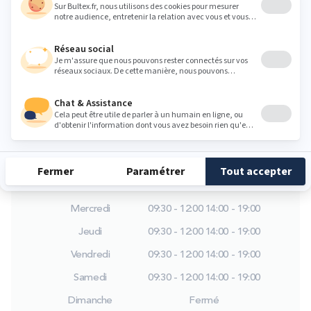
Chez Expert Litier Quetigny, vous avez la
possibilité d'essayer les matelas directement en
magasin ! Il est essentiel de toucher et de ressentir
les produits avant de les acheter : un bon sommeil
commence par une literie parfaitement choisie !
expertlitier@meublesrigaud.com
Heures
Lundi
14:00 - 19:00
Mardi
09:30 - 12:00
14:00 - 19:00
Mercredi
09:30 - 12:00
14:00 - 19:00
Jeudi
09:30 - 12:00
14:00 - 19:00
Vendredi
09:30 - 12:00
14:00 - 19:00
Samedi
09:30 - 12:00
14:00 - 19:00
Dimanche
Fermé