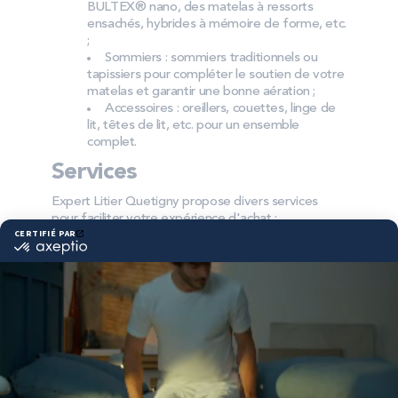
BULTEX® nano, des matelas à ressorts
ensachés, hybrides à mémoire de forme, etc.
;
Sommiers : sommiers traditionnels ou
tapissiers pour compléter le soutien de votre
matelas et garantir une bonne aération ;
Accessoires : oreillers, couettes, linge de
lit, têtes de lit, etc. pour un ensemble
complet.
Services
Expert Litier Quetigny propose divers services
pour faciliter votre expérience d'achat :
Retrait gratuit en magasin : commandez
et récupérez vos produits directement sur
place ;
Livraison à domicile : livraison rapide et
soignée ;
Paiement sécurisé : réglez sereinement
grâce à un système de paiement sécurisé.
Pourquoi choisir Bultex