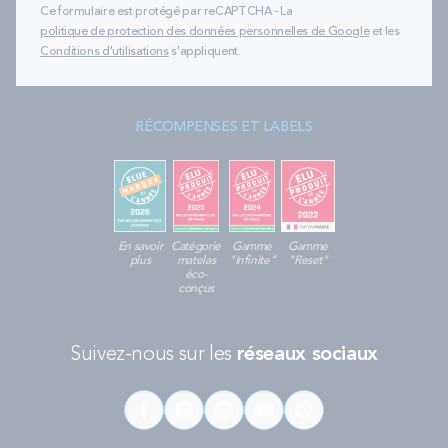
Ce formulaire est protégé par reCAPTCHA - La
politique de protection des données personnelles de Google
et les
Conditions d'utilisations
s'appliquent.
RÉCOMPENSES ET LABELS
En savoir
Catégorie
Gamme
Gamme
plus
matelas
"Infinite"
"Reset"
éco-
conçus
Suivez-nous sur les
réseaux sociaux