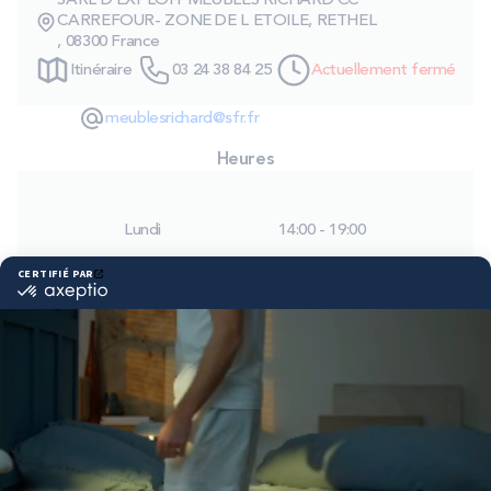
SARL D EXPLOIT MEUBLES RICHARD CC
PROMOS
CARREFOUR- ZONE DE L ETOILE, RETHEL
, 08300 France
Itinéraire
03 24 38 84 25
Actuellement fermé
Technologie bultex
meublesrichard@sfr.fr
Heures
Nos engagements
Lundi
14:00 - 19:00
Storelocator
Contact
Mon compte
Mardi
09:30 - 12:00
14:00 - 19:00
Mercredi
09:30 - 12:00
14:00 - 19:00
Jeudi
09:30 - 12:00
14:00 - 19:00
Vendredi
09:30 - 12:00
14:00 - 19:00
Samedi
09:30 - 12:00
14:00 - 19:00
Dimanche
Fermé