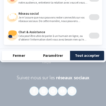
politique de protection des données personnelles de Google
et les
Conditions d'utilisations
s'appliquent.
RÉCOMPENSES ET LABELS
En savoir
Catégorie
Gamme
Gamme
plus
matelas
"Infinite"
"Reset"
éco-
conçus
Suivez-nous sur les
réseaux sociaux