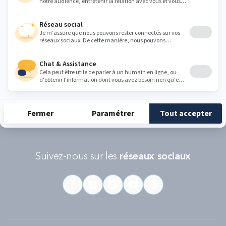
Conditions d'utilisations
s'appliquent.
RÉCOMPENSES ET LABELS
En savoir
Catégorie
Gamme
Gamme
plus
matelas
"Infinite"
"Reset"
éco-
conçus
Suivez-nous sur les
réseaux sociaux