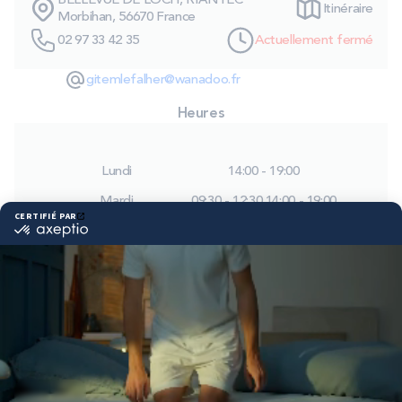
BELLEVUE DE LOCH, RIANTEC
Itinéraire
PROMOS
Morbihan, 56670 France
02 97 33 42 35
Actuellement fermé
Technologie bultex
gitemlefalher@wanadoo.fr
Heures
Nos engagements
Lundi
14:00 - 19:00
Mardi
09:30 - 12:30
14:00 - 19:00
Storelocator
Contact
Mon compte
Mercredi
09:30 - 12:30
14:00 - 19:00
Jeudi
09:30 - 12:30
14:00 - 19:00
Vendredi
09:30 - 12:30
14:00 - 19:00
Samedi
09:30 - 12:30
14:00 - 19:00
Dimanche
Fermé