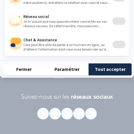
politique de protection des données personnelles de Google
et les
Conditions d'utilisations
s'appliquent.
RÉCOMPENSES ET LABELS
En savoir
Catégorie
Gamme
Gamme
plus
matelas
"Infinite"
"Reset"
éco-
conçus
Suivez-nous sur les
réseaux sociaux