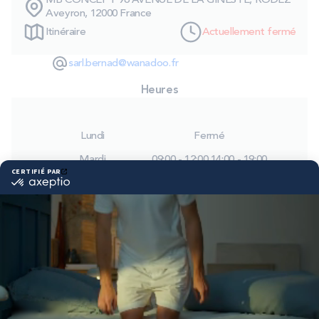
MB CONCEPT 96 AVENUE DE LA GINESTE, RODEZ
PROMOS
Aveyron, 12000 France
Itinéraire
Actuellement fermé
Technologie bultex
sarl.bernad@wanadoo.fr
Heures
Nos engagements
Lundi
Fermé
Mardi
09:00 - 12:00
14:00 - 19:00
Storelocator
Contact
Mon compte
Mercredi
09:00 - 12:00
14:00 - 19:00
Jeudi
09:00 - 12:00
14:00 - 19:00
Vendredi
09:00 - 12:00
14:00 - 19:00
Samedi
09:00 - 12:00
14:00 - 19:00
Dimanche
Fermé