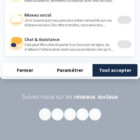
Conditions d'utilisations
s'appliquent.
RÉCOMPENSES ET LABELS
En savoir
Catégorie
Gamme
Gamme
plus
matelas
"Infinite"
"Reset"
éco-
conçus
Suivez-nous sur les
réseaux sociaux