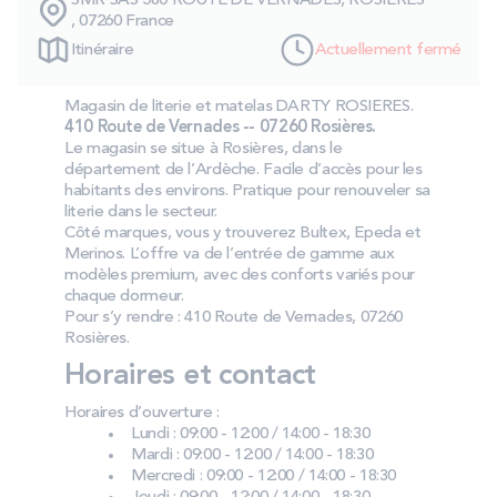
SMR SAS 580 ROUTE DE VERNADES, ROSIERES
PROMOS
, 07260 France
Itinéraire
Actuellement fermé
Technologie bultex
Magasin de literie et matelas DARTY ROSIERES.
410 Route de Vernades -- 07260 Rosières.
Le magasin se situe à Rosières, dans le
Nos engagements
département de l’Ardèche. Facile d’accès pour les
habitants des environs. Pratique pour renouveler sa
literie dans le secteur.
Côté marques, vous y trouverez Bultex, Epeda et
Merinos. L’offre va de l’entrée de gamme aux
Storelocator
Contact
Mon compte
modèles premium, avec des conforts variés pour
chaque dormeur.
Pour s’y rendre : 410 Route de Vernades, 07260
Rosières.
Horaires et contact
Horaires d’ouverture :
Lundi : 09:00 - 12:00 / 14:00 - 18:30
Mardi : 09:00 - 12:00 / 14:00 - 18:30
Mercredi : 09:00 - 12:00 / 14:00 - 18:30