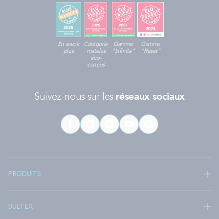
En savoir
Catégorie
Gamme
Gamme
plus
matelas
"Infinite"
"Reset"
éco-
conçus
Suivez-nous sur les
réseaux sociaux
PRODUITS
BULTEX