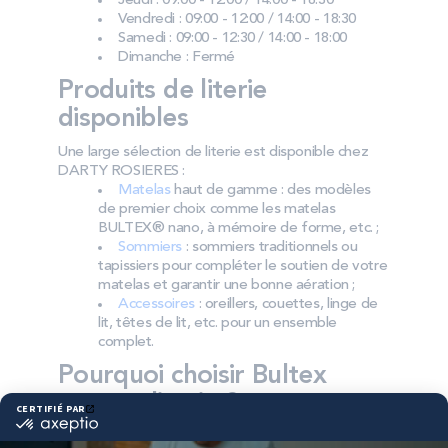
Jeudi : 09:00 - 12:00 / 14:00 - 18:30
Vendredi : 09:00 - 12:00 / 14:00 - 18:30
Samedi : 09:00 - 12:30 / 14:00 - 18:00
Dimanche : Fermé
Produits de literie
disponibles
Une large sélection de literie est disponible chez
DARTY ROSIERES :
Matelas
haut de gamme : des modèles
de premier choix comme les matelas
BULTEX® nano, à mémoire de forme, etc. ;
Sommiers
: sommiers traditionnels ou
tapissiers pour compléter le soutien de votre
matelas et garantir une bonne aération ;
Accessoires
: oreillers, couettes, linge de
lit, têtes de lit, etc. pour un ensemble
complet.
Pourquoi choisir Bultex
comme literie ?
Bultex est l’une des marques préférées des