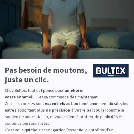
Français et la plus détenue*. Son savoir‑faire
reconnu et ses mousses haute performance
accompagnent le sommeil depuis des décennies.
La gamme couvre de nombreuses fermetés, du
moelleux au très ferme. Associés au sommier
adapté, les matelas offrent un soutien ajusté et
une aération efficace selon vos besoins.
Pour la chambre parentale, celle des enfants ou
une chambre d’amis, Bultex permet d’équiper
toute la famille avec des conforts pensés pour
chaque profil de dormeur.
*Marque la plus détenue : 18 599 personnes
interrogées de février 2019 à mars 2025. Institut
Iligo.
DARTY ROSIERES : essayez
avant d’acheter
Passez en magasin pour comparer les conforts.
Allongez‑vous, changez de position, testez
plusieurs fermetés. Ces essais vous aideront à
choisir sereinement le bon duo matelas‑sommier.