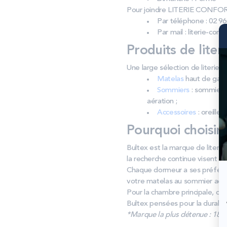
Pour joindre LITERIE CONFOR
Par téléphone : 02 96
Par mail : literie-co
Produits de liter
Une large sélection de literi
Matelas
haut de gamm
Sommiers
: sommiers 
aération ;
Accessoires
: oreiller
Pourquoi choisir
Bultex est la marque de literie
la recherche continue visent un 
Chaque dormeur a ses préféren
votre matelas au sommier adapt
Pour la chambre principale, cel
Bultex pensées pour la durabili
*Marque la plus détenue : 18 59