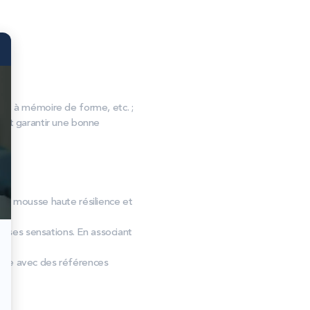
, à mémoire de forme, etc. ;
s et garantir une bonne
. La mousse haute résilience et
uses sensations. En associant
mille avec des références