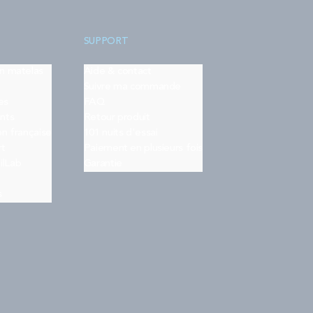
SUPPORT
on matelas
Aide & contact
Suivre ma commande
es
FAQ
nts
Retour produit
on française
101 nuits d'essai
rt
Paiement en plusieurs fois
ilLab
Garantie
s