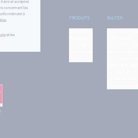
16 ans et acceptez
ns concernant les
 conformément à
PRODUITS
BULTEX
lles
.
Matelas
Quiz trouver s
ogle
et les
Sommiers
Notre histoire
Ensembles
Nos technologi
Accessoires
Nos engageme
Promotions
Notre fabricati
Bultex & le spo
Le blog Somme
Espace presse
Nos revendeur
e
"