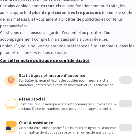
 : essayez avant d’acheter
er les conforts et vous allonger quelques minutes sur plusieurs mate
é et l’accueil qui vous conviennent avant de faire votre choix. L’équipe
s–sommier.
Heures
9:00
9:00
9:00
9:00
9:00
9:00