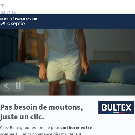
T :
 23 34 03
nfort-stquay@orange.fr
ie disponibles
e est disponible chez LITERIE CONFORT :
e : des modèles de premier choix comme les matelas BULTEX® nano
traditionnels ou tapissiers pour compléter le soutien de votre matela
s, couettes, linge de lit, têtes de lit, etc. pour un ensemble complet.
 Bultex comme literie ?
 la plus détenue par les Français* et s’appuie sur un solide savoir‑faire
confort durable, nuit après nuit.
ces : du moelleux au très ferme, la gamme Bultex couvre de nombre
é, vous optimisez le soutien et l’aération.
le des enfants ou une pièce d’amis, il est simple d’équiper toute la fa
té et l’hygiène.
9 personnes interrogées de février 2019 à mars 2025. Institut Iligo.