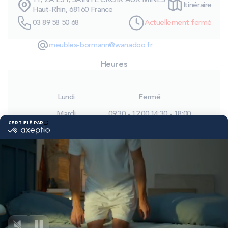
11, ZA EST, SAINTE CROIX AUX MINES
Itinéraire
PROMOS
Haut-Rhin, 68160 France
03 89 58 50 68
Actuellement fermé
Technologie bultex
meubles-bormann@wanadoo.fr
Heures
Nos engagements
Lundi
Fermé
Mardi
09:30 - 12:00
14:30 - 18:00
Storelocator
Contact
Mon compte
Mercredi
09:30 - 12:00
14:30 - 18:00
Jeudi
09:30 - 12:00
14:30 - 18:00
Vendredi
09:30 - 12:00
14:30 - 18:00
Samedi
09:00 - 12:00
14:00 - 17:00
Dimanche
Fermé