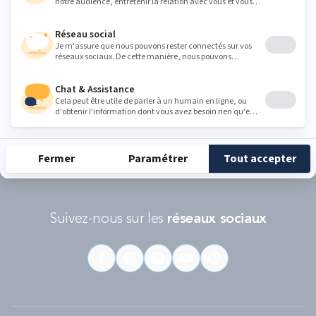
Conditions d'utilisations
s'appliquent.
RÉCOMPENSES ET LABELS
En savoir
Catégorie
Gamme
Gamme
plus
matelas
"Infinite"
"Reset"
éco-
conçus
Suivez-nous sur les
réseaux sociaux