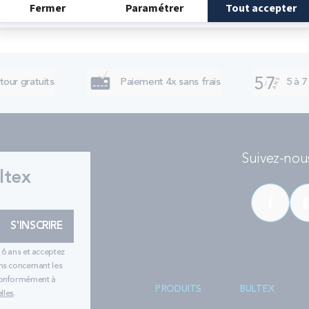
tour gratuits
Paiement 4x sans frais
5 à 7
Suivez-nous
ltex
S'INSCRIRE
16 ans et acceptez
ns concernant les
 conformément à
PRODUITS
BULTEX
lles
.