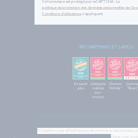
Ce formulaire est protégé par reCAPTCHA - La
politique de protection des données personnelles de Go
Conditions d'utilisations
s'appliquent.
RÉCOMPENSES ET LABELS
En savoir
Catégorie
Gamme
Gamm
plus
matelas
"Infinite"
"Reset
éco-
conçus
*Conditions des offres
Politique de protection des données 
Gérer mes cook