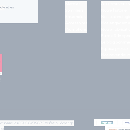
Matelas
Quiz trouver s
ogle
et les
Sommiers
Notre histoire
Ensembles
Nos technologi
Accessoires
Nos engageme
Promotions
Notre fabricati
Bultex & le spo
Le blog Somme
Espace presse
Nos revendeur
e
"
personnelles
CGU
CGV
RSGP
Satisfait ou échangé
ies