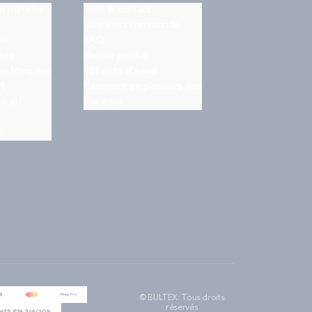
on matelas
Aide & contact
Suivre ma commande
es
FAQ
nts
Retour produit
on française
101 nuits d'essai
rt
Paiement en plusieurs fois
ilLab
Garantie
s
© BULTEX. Tous droits
réservés