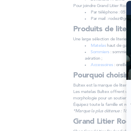
Pour joindre Grand Litier Rode
Par téléphone : 05 65
Par mail : rodez@gran
Produits de liter
Une large sélection de literie 
Matelas
haut de gamm
Sommiers
: sommiers 
aération ;
Accessoires
: oreiller
Pourquoi choisir
Bultex est la marque de literie
Les matelas Bultex offrent un 
morphologie pour un soutien s
Équipez toute la famille et red
*Marque la plus détenue : 18 59
Grand Litier Rod