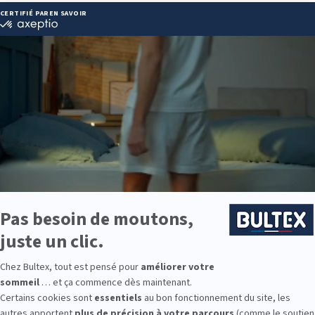
z Sebazac :
 44 94 66
dlitier.com
ie disponibles
est disponible chez Grand Litier Rodez Sebazac :
e : des modèles de premier choix comme les matelas BULTEX® nan
traditionnels ou tapissiers pour compléter le soutien de votre matela
s, couettes, linge de lit, têtes de lit, etc. pour un ensemble complet.
 Bultex comme literie ?
 préférée des Français*. Un savoir-faire qui se traduit dans le confort a
choix varié de fermeté. Accompagnés d’un sommier à lattes ou tapissie
ur mesure.
écouvrez ce que signifie bien dormir.
9 personnes interrogées de février 2019 à mars 2025. Institut Iligo.
ez Sebazac : essayez avant d’acheter