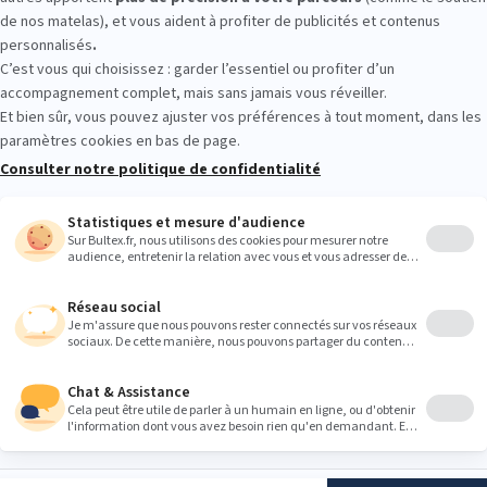
c, pas question d’acheter sans tester. Allongez-vous sur les matelas
place le ressenti pour bien choisir sa literie.
Heures
9:00
9:00
9:00
9:00
9:00
9:00