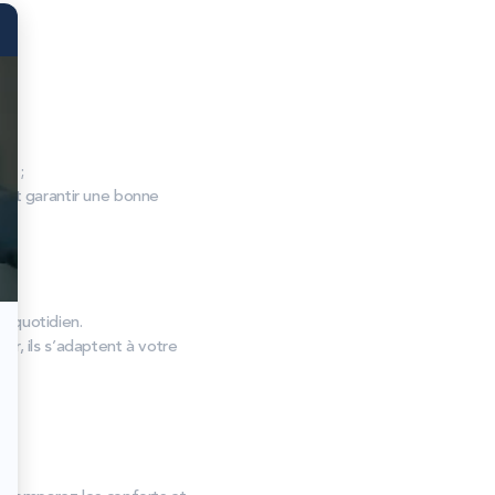
o. ;
s et garantir une bonne
u quotidien.
r, ils s’adaptent à votre