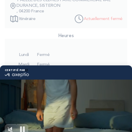
1 ALLEE DES CEDRES PARC COMMERCIAL VAL
PROMOS
DURANCE, SISTERON
, 04200 France
Itinéraire
Actuellement fermé
Technologie bultex
Heures
Nos engagements
Lundi
Fermé
Mardi
Fermé
Storelocator
Contact
Mon compte
Mercredi
Fermé
Jeudi
Fermé
Vendredi
Fermé
Samedi
Fermé
Dimanche
Fermé