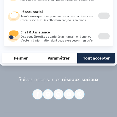
Conditions d'utilisations
s'appliquent.
RÉCOMPENSES ET LABELS
En savoir
Catégorie
Gamme
Gamme
plus
matelas
"Infinite"
"Reset"
éco-
conçus
Suivez-nous sur les
réseaux sociaux