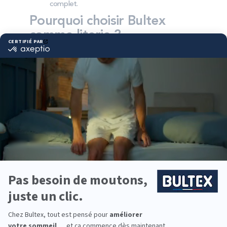
complet.
Pourquoi choisir Bultex
comme literie ?
Bultex est l’une des marques les plus présentes
dans les foyers français*. La marque s’appuie sur
un savoir‑faire reconnu et des matériaux
techniques pensés pour la durabilité.
Chaque dormeur peut trouver sa fermeté : accueil
moelleux, équilibre ou maintien tonique. En
associant votre matelas Bultex au bon sommier,
vous optimisez le soutien et la ventilation du
couchage.
Pour équiper toute la famille, il existe des solutions
pour adultes, enfants et invités, du couchage
quotidien au lit d’appoint. Des formats classiques
aux dimensions spécifiques, chacun peut composer
son ensemble.
*Marque la plus détenue : 18 599 personnes
interrogées de février 2019 à mars 2025. Institut
Iligo.
LA HALLE AU SOMMEIL