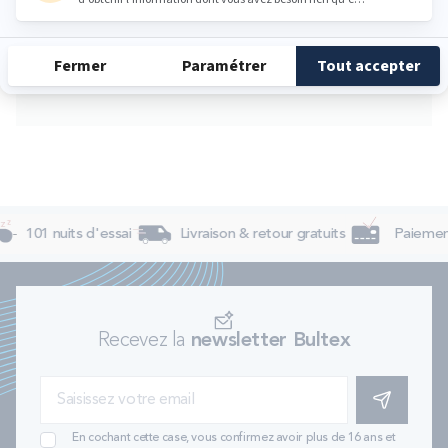
Vendredi
09:30 - 12:00
14:00 - 19:00
Samedi
09:30 - 12:00
14:00 - 19:00
Dimanche
Fermé
101 nuits d'essai
Livraison & retour gratuits
Paiement
Recevez la
newsletter Bultex
S'INSCRIRE
En cochant cette case, vous confirmez avoir plus de 16 ans et