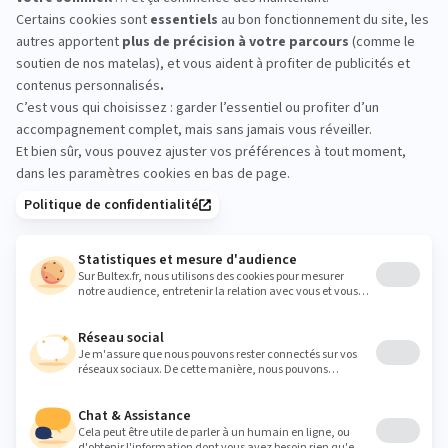
SISTERON : essayez avant
d’acheter
Passez en magasin à Sisteron, allongez‑vous et
comparez plusieurs modèles. Prenez le temps de
tester différentes fermetés, changez de position
et validez vos sensations avant décision. Un essai
de quelques minutes aide à choisir le confort qui
vous convient vraiment.
sisteron@halleausommeil.fr
Heures
Lundi
09:30 - 12:00
14:00 - 19:00
Mardi
09:30 - 12:00
14:00 - 19:00
Mercredi
09:30 - 12:00
14:00 - 19:00
Jeudi
09:30 - 12:00
14:00 - 19:00