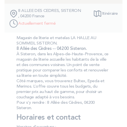
PROMOS
8 ALLEE DES CEDRES, SISTERON
Itinéraire
, 04200 France
Technologie bultex
Actuellement fermé
Magasin de literie et matelas LA HALLE AU
Nos engagements
SOMMEIL SISTERON.
8 Allée des Cèdres -- 04200 Sisteron.
À Sisteron, dans les Alpes‑de‑Haute‑Provence, ce
magasin de literie accueille les habitants de la ville
et des communes voisines. Un point de vente
Storelocator
Contact
Mon compte
pratique pour comparer les conforts et renouveler
sa literie en toute simplicité.
Côté marques, vous trouverez Bultex, Epeda et
Merinos. L’offre couvre tous les budgets, du
premier prix au haut de gamme, pour choisir un
couchage adapté à vos besoins.
Pour s’y rendre : 8 Allée des Cèdres, 04200
Sisteron.
Horaires et contact