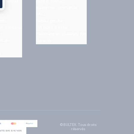
on matelas
Aide & contact
Suivre ma commande
es
FAQ
nts
Retour produit
on française
101 nuits d'essai
rt
Paiement en plusieurs fois
ilLab
Garantie
s
© BULTEX. Tous droits
réservés