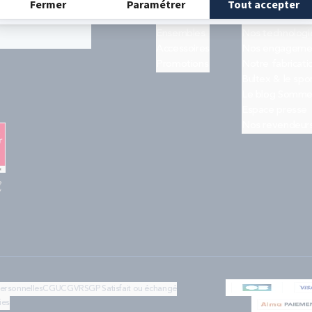
Matelas
Quiz trouver s
ogle
et les
Sommiers
Notre histoire
Ensembles
Nos technologi
Accessoires
Nos engageme
Promotions
Notre fabricati
Bultex & le spo
Le blog Somme
Espace presse
Nos revendeur
e
"
personnelles
CGU
CGV
RSGP
Satisfait ou échangé
ies