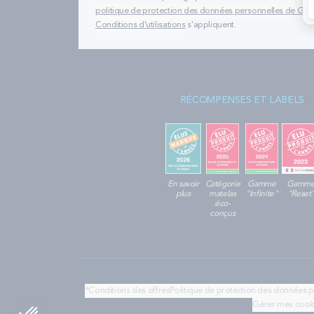
politique de protection des données personnelles de Go
Conditions d'utilisations
s'appliquent.
RÉCOMPENSES ET LABELS
En savoir
Catégorie
Gamme
Gamm
plus
matelas
"Infinite"
"Reset
éco-
conçus
*Conditions des offres
Politique de protection des données 
Gérer mes cook