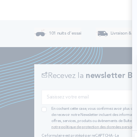
101 nuits d'essai
Livraison & re
Recevez la
newsletter Bu
En cochant cette case, vous confirmez avoir plus de 
de recevoir notre Newsletter incluant des informatio
offres, services, produits ou évènements de Bultex
notre politique de protection des données personne
Ce formulaire est protégé par reCAPTCHA - La