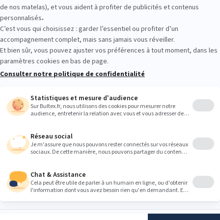
tour gratuits
Paiement 4x sans frais
5 à 7
Suivez-nous
ltex
S'INSCRIRE
16 ans et acceptez
ns concernant les
 conformément à
PRODUITS
BULTEX
lles
.