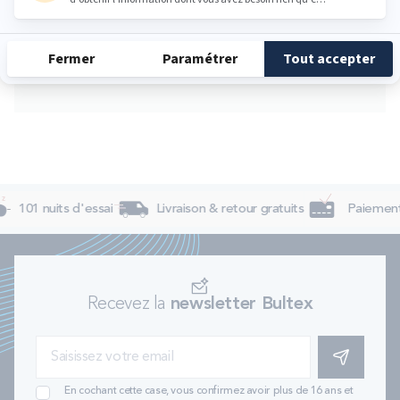
Vendredi
10:00 - 19:00
Samedi
10:00 - 19:00
Dimanche
Fermé
101 nuits d'essai
Livraison & retour gratuits
Paiement 
Recevez la
newsletter Bultex
S'INSCRIRE
En cochant cette case, vous confirmez avoir plus de 16 ans et