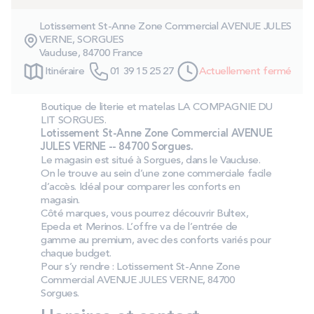
PROMOS
Lotissement St-Anne Zone Commercial AVENUE JULES
VERNE, SORGUES
Vaucluse, 84700 France
Technologie bultex
Itinéraire
01 39 15 25 27
Actuellement fermé
Nos engagements
Boutique de literie et matelas LA COMPAGNIE DU
LIT SORGUES.
Lotissement St-Anne Zone Commercial AVENUE
JULES VERNE -- 84700 Sorgues.
Le magasin est situé à Sorgues, dans le Vaucluse.
Storelocator
Contact
Mon compte
On le trouve au sein d’une zone commerciale facile
d’accès. Idéal pour comparer les conforts en
magasin.
Côté marques, vous pourrez découvrir Bultex,
Epeda et Merinos. L’offre va de l’entrée de
gamme au premium, avec des conforts variés pour
chaque budget.
Pour s’y rendre : Lotissement St-Anne Zone
Commercial AVENUE JULES VERNE, 84700
Sorgues.