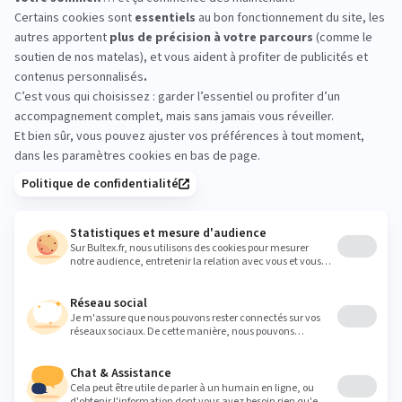
LA COMPAGNIE DU LIT
SORGUES : essayez avant
d’acheter
Passez en magasin pour comparer les accueils et
les soutiens. Allongez‑vous, changez de position,
prenez le temps de ressentir. Votre futur matelas
se choisit mieux en l’essayant.
sorgues84@lacompagniedulit.com
Heures
Lundi
10:00 - 19:00
Mardi
10:00 - 19:00
Mercredi
10:00 - 19:00
Jeudi
10:00 - 19:00