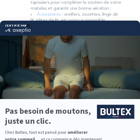
tapissiers pour compléter le soutien de votre
matelas et garantir une bonne aération ;
Accessoires
: oreillers, couettes, linge de
lit, têtes de lit, etc. pour un ensemble
complet.
Pourquoi choisir Bultex
comme literie ?
Bultex est l’une des marques de literie les plus
choisies par les Français*. Un savoir‑faire reconnu,
avec des matériaux pensés pour la durabilité et le
confort.
Chaque dormeur a ses préférences. Les matelas
Bultex existent en plusieurs fermetés. Associés au
bon sommier, ils apportent un soutien homogène
et adapté à votre morphologie.
Vous équipez une chambre d’amis, un studio ou la
chambre d’un enfant ? La gamme Bultex permet
d’aménager chaque pièce, du premier couchage au
modèle premium pour un usage quotidien.
*Marque la plus détenue : 18 599 personnes
interrogées de février 2019 à mars 2025. Institut
Iligo.