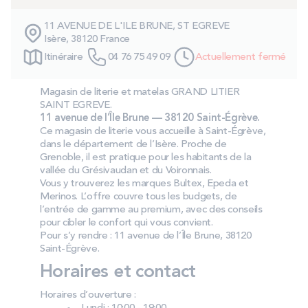
PROMOS
11 AVENUE DE L'ILE BRUNE, ST EGREVE
Isère, 38120 France
Technologie bultex
Itinéraire
04 76 75 49 09
Actuellement fermé
Magasin de literie et matelas GRAND LITIER
Nos engagements
SAINT EGREVE.
11 avenue de l’Île Brune — 38120 Saint-Égrève.
Ce magasin de literie vous accueille à Saint-Égrève,
dans le département de l’Isère. Proche de
Grenoble, il est pratique pour les habitants de la
Storelocator
Contact
Mon compte
vallée du Grésivaudan et du Voironnais.
Vous y trouverez les marques Bultex, Epeda et
Merinos. L’offre couvre tous les budgets, de
l’entrée de gamme au premium, avec des conseils
pour cibler le confort qui vous convient.
Pour s’y rendre : 11 avenue de l’Île Brune, 38120
Saint-Égrève.
Horaires et contact
Horaires d’ouverture :