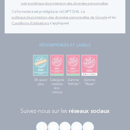
notre politique de protection des données personnelles
.
Ce formulaire est protégé par reCAPTCHA - La
politique de protection des données personnelles de Google
et les
Conditions d'utilisations
s'appliquent.
RÉCOMPENSES ET LABELS
En savoir
Catégorie
Gamme
Gamme
plus
matelas
"Infinite"
"Reset"
éco-
conçus
Suivez-nous sur les
réseaux sociaux