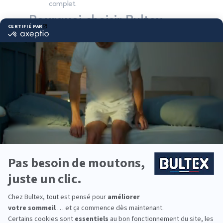
complet.
Pourquoi choisir Bultex
comme literie ?
Bultex fait partie des marques les plus présentes
dans les foyers français*. Son savoir‑faire industriel
et son exigence de qualité assurent un confort
fiable dans le temps.
Chaque dormeur peut trouver sa fermeté grâce à
une gamme étendue. En l’associant au bon
sommier, vous obtenez un soutien cohérent et une
meilleure durabilité.
Vous équipez une chambre principale, une chambre
d’ami ou la literie des enfants ? Les collections
Bultex permettent d’aménager chaque couchage
avec un confort adapté.
*Marque la plus détenue : 18 599 personnes
interrogées de février 2019 à mars 2025. Institut
Iligo.
GRAND LITIER SAINT
EGREVE : essayez avant