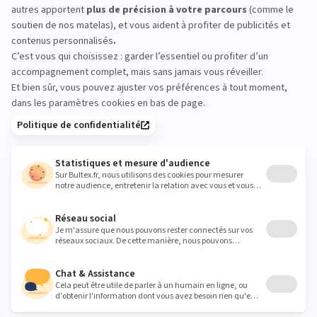
d’acheter
Rien ne remplace un essai en magasin.
Allongez‑vous, comparez plusieurs fermetés et
prenez le temps de ressentir les différences.
L’équipe vous accompagne pour affiner votre choix
en toute simplicité.
vincent.antoine2@orange.fr
Heures
Lundi
10:00 - 19:00
Mardi
10:00 - 19:00
Mercredi
10:00 - 19:00
Jeudi
10:00 - 19:00
Vendredi
10:00 - 19:00
Samedi
09:30 - 19:00