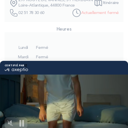
299 ROUTE DE VANNES, ST HERBLAIN
Itinéraire
PROMOS
Loire-Atlantique, 44800 France
02 51 78 30 60
Actuellement fermé
Technologie bultex
Heures
Nos engagements
Lundi
Fermé
Mardi
Fermé
Mercredi
Fermé
Storelocator
Contact
Mon compte
Jeudi
Fermé
Vendredi
Fermé
Samedi
Fermé
Dimanche
Fermé