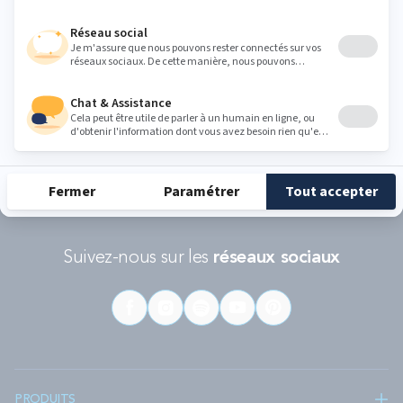
RÉCOMPENSES ET LABELS
En savoir
Catégorie
Gamme
Gamme
plus
matelas
"Infinite"
"Reset"
éco-
conçus
Suivez-nous sur les
réseaux sociaux
PRODUITS