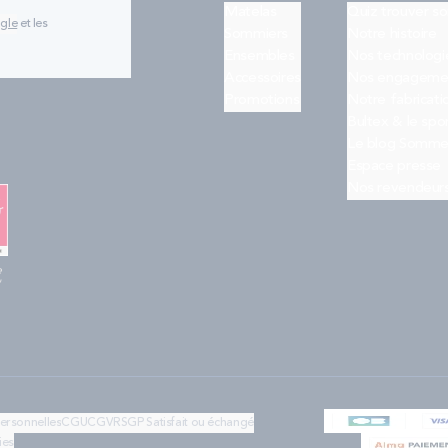
Matelas
Quiz trouver s
ogle
et les
Sommiers
Notre histoire
Ensembles
Nos technologi
Accessoires
Nos engageme
Promotions
Notre fabricati
Bultex & le spo
Le blog Somme
Espace presse
Nos revendeur
e
"
personnelles
CGU
CGV
RSGP
Satisfait ou échangé
ies