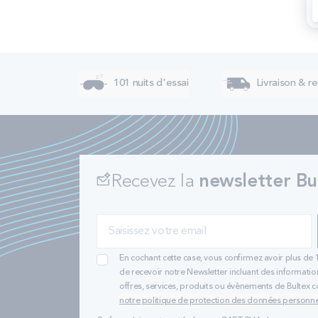
101 nuits d'essai
Livraison & re
Recevez la
newsletter Bu
En cochant cette case, vous confirmez avoir plus de 
de recevoir notre Newsletter incluant des informatio
offres, services, produits ou évènements de Bultex
notre politique de protection des données personne