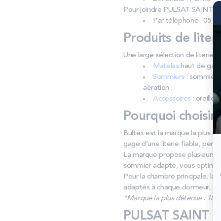
Pour joindre PULSAT SAINT J
Par téléphone : 05 59
Produits de liter
Une large sélection de literi
Matelas
haut de gamm
Sommiers
: sommiers 
aération ;
Accessoires
: oreiller
Pourquoi choisir
Bultex est la marque la plus d
gage d’une literie fiable, pens
La marque propose plusieurs n
sommier adapté, vous optimisez
Pour la chambre principale, la 
adaptés à chaque dormeur.
*Marque la plus détenue : 18 59
PULSAT SAINT JE