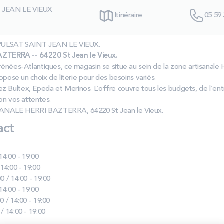
JEAN LE VIEUX
Itinéraire
05 59 
s PULSAT SAINT JEAN LE VIEUX.
ERRA -- 64220 St Jean le Vieux.
rénées-Atlantiques, ce magasin se situe au sein de la zone artisanale 
ropose un choix de literie pour des besoins variés.
z Bultex, Epeda et Merinos. L’offre couvre tous les budgets, de l’
lon vos attentes.
SANALE HERRI BAZTERRA, 64220 St Jean le Vieux.
act
 14:00 - 19:00
 14:00 - 19:00
0 / 14:00 - 19:00
 14:00 - 19:00
0 / 14:00 - 19:00
 / 14:00 - 19:00