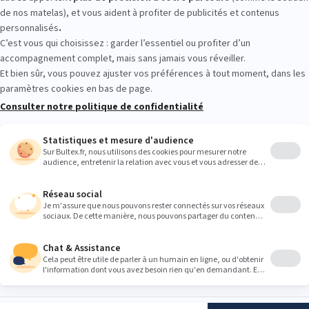
er les conforts en conditions réelles. Allongez‑vous quelques minute
validez votre choix sur place. Rien ne remplace l’essai pour trouver l
Heures
9:00
9:00
9:00
9:00
9:00
9:00