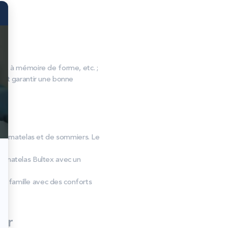
, à mémoire de forme, etc. ;
s et garantir une bonne
 de matelas et de sommiers. Le
e matelas Bultex avec un
 la famille avec des conforts
er