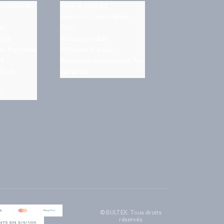
on matelas
Aide & contact
Suivre ma commande
es
FAQ
nts
Retour produit
on française
101 nuits d'essai
rt
Paiement en plusieurs fois
ilLab
Garantie
s
© BULTEX. Tous droits
réservés