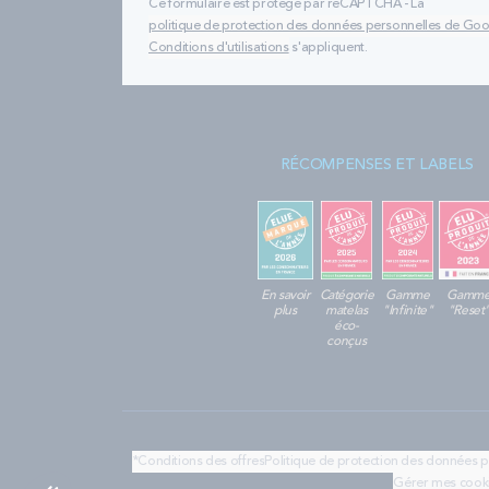
Ce formulaire est protégé par reCAPTCHA - La
politique de protection des données personnelles de Go
Conditions d'utilisations
s'appliquent.
RÉCOMPENSES ET LABELS
En savoir
Catégorie
Gamme
Gamm
plus
matelas
"Infinite"
"Reset
éco-
conçus
*Conditions des offres
Politique de protection des données 
Gérer mes cook