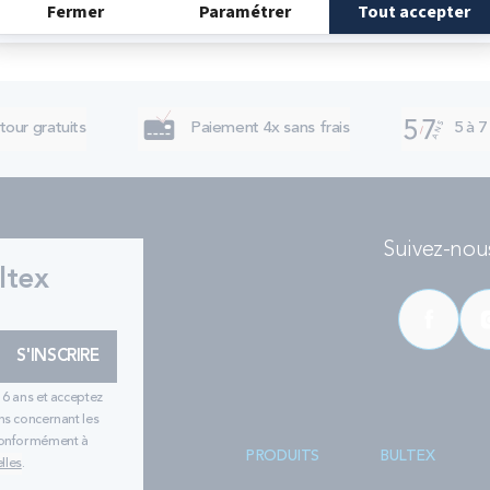
tour gratuits
Paiement 4x sans frais
5 à 7
Suivez-nous
ltex
S'INSCRIRE
16 ans et acceptez
ns concernant les
 conformément à
PRODUITS
BULTEX
lles
.