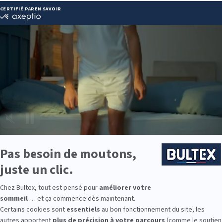
EAN LE VIEUX :
 37 16 04
ie disponibles
e est disponible chez PULSAT SAINT JEAN LE VIEUX :
e : des modèles de premier choix comme les matelas BULTEX® nano
traditionnels ou tapissiers pour compléter le soutien de votre matela
s, couettes, linge de lit, têtes de lit, etc. pour un ensemble complet.
 Bultex comme literie ?
étenue des Français*, avec un savoir‑faire reconnu dans la conception
ée pour durer.
iveaux de fermeté, du plus moelleux au plus ferme. En associant votr
 le soutien et la longévité de votre couchage.
chambre d’ami ou la literie des enfants, Bultex permet d’équiper toute
9 personnes interrogées de février 2019 à mars 2025. Institut Iligo.
AN LE VIEUX : essayez avant d’achet