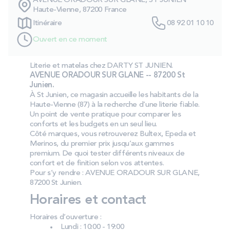
AVENUE ORADOUR SUR GLANE, ST JUNIEN
PROMOS
Haute-Vienne, 87200 France
Itinéraire
08 92 01 10 10
Ouvert en ce moment
Technologie bultex
Literie et matelas chez DARTY ST JUNIEN.
AVENUE ORADOUR SUR GLANE -- 87200 St
Nos engagements
Junien.
À St Junien, ce magasin accueille les habitants de la
Haute‑Vienne (87) à la recherche d’une literie fiable.
Un point de vente pratique pour comparer les
Storelocator
Contact
Mon compte
conforts et les budgets en un seul lieu.
Côté marques, vous retrouverez Bultex, Epeda et
Merinos, du premier prix jusqu’aux gammes
premium. De quoi tester différents niveaux de
confort et de finition selon vos attentes.
Pour s’y rendre : AVENUE ORADOUR SUR GLANE,
87200 St Junien.
Horaires et contact
Horaires d’ouverture :
Lundi : 10:00 - 19:00