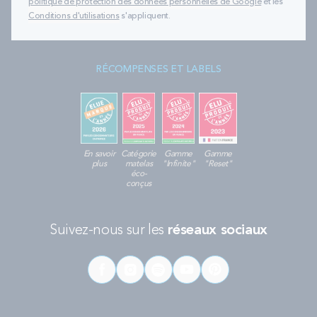
politique de protection des données personnelles de Google
et les
Conditions d'utilisations
s'appliquent.
RÉCOMPENSES ET LABELS
En savoir
Catégorie
Gamme
Gamme
plus
matelas
"Infinite"
"Reset"
éco-
conçus
Suivez-nous sur les
réseaux sociaux