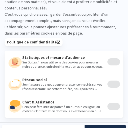
Passez en magasin pour comparer plusieurs
matelas, vous allonger quelques minutes et sentir
la différence entre les conforts. Prendre le temps
d’essayer aide à sélectionner le bon soutien et la
bonne fermeté.
Heures
Lundi
10:00 - 19:00
Mardi
10:00 - 19:00
Mercredi
10:00 - 19:00
Jeudi
10:00 - 19:00
Vendredi
10:00 - 19:00
Samedi
10:00 - 19:00
Dimanche
Fermé