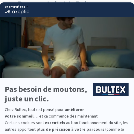
Pourquoi choisir Bultex
comme literie ?
Bultex est la marque de literie la plus détenue par
les Français*, portée par un savoir‑faire reconnu et
des technologies de confort éprouvées. L’objectif :
vous offrir un sommeil stable et durable, nuit après
nuit.
La gamme couvre plusieurs fermetés (souple,
équilibrée, ferme). En l’associant à un sommier
adapté, vous optimisez le soutien du corps et la
longévité de l’ensemble.
Pour équiper toute la famille, vous trouverez des
formats et hauteurs variés, du couchage d’enfant
au lit principal. Chacun peut ainsi choisir le confort
qui lui convient.
*Marque la plus détenue : 18 599 personnes
interrogées de février 2019 à mars 2025. Institut
Iligo.
DARTY ST JUNIEN :
essayez avant d’acheter