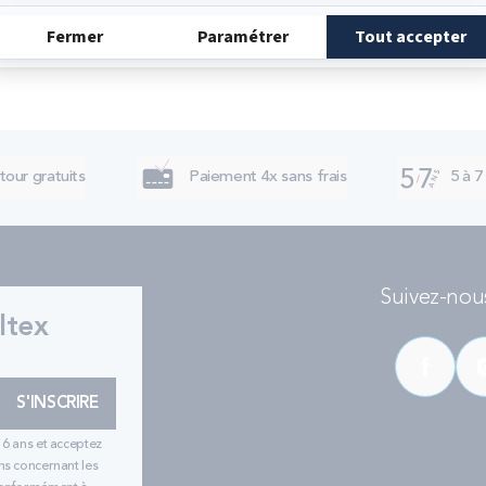
tour gratuits
Paiement 4x sans frais
5 à 7
Suivez-nous
ltex
S'INSCRIRE
16 ans et acceptez
ns concernant les