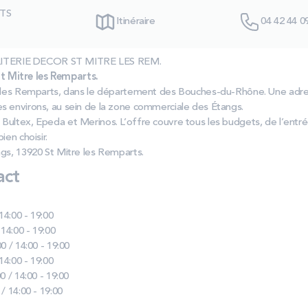
TS
Itinéraire
04 42 44 0
as LITERIE DECOR ST MITRE LES REM.
 Mitre les Remparts.
e les Remparts, dans le département des Bouches‑du‑Rhône. Une adre
s environs, au sein de la zone commerciale des Étangs.
Bultex, Epeda et Merinos. L’offre couvre tous les budgets, de l’en
ien choisir.
gs, 13920 St Mitre les Remparts.
act
 14:00 - 19:00
 14:00 - 19:00
0 / 14:00 - 19:00
 14:00 - 19:00
0 / 14:00 - 19:00
 / 14:00 - 19:00