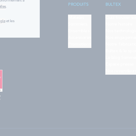
 conformément à
PRODUITS
BULTEX
lles
.
Matelas
Quiz trouver s
ogle
et les
Sommiers
Notre histoire
Ensembles
Nos technologi
Accessoires
Nos engageme
Promotions
Notre fabricati
Bultex & le spo
Le blog Somme
Espace presse
Nos revendeur
e
"