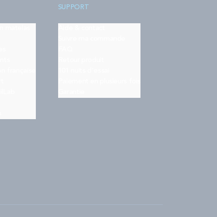
SUPPORT
on matelas
Aide & contact
Suivre ma commande
es
FAQ
nts
Retour produit
on française
101 nuits d'essai
rt
Paiement en plusieurs fois
ilLab
Garantie
s