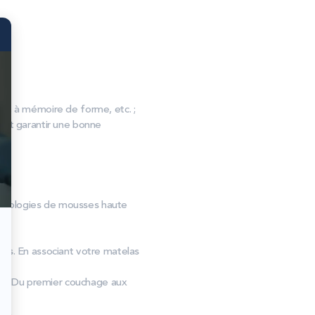
, à mémoire de forme, etc. ;
s et garantir une bonne
technologies de mousses haute
ies. En associant votre matelas
int. Du premier couchage aux