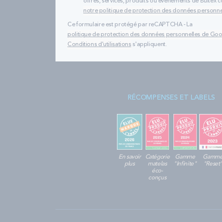
offres, services, produits ou évènements de Bultex
notre politique de protection des données personne
Ce formulaire est protégé par reCAPTCHA - La
politique de protection des données personnelles de Go
Conditions d'utilisations
s'appliquent.
RÉCOMPENSES ET LABELS
En savoir
Catégorie
Gamme
Gamm
plus
matelas
"Infinite"
"Reset
éco-
conçus