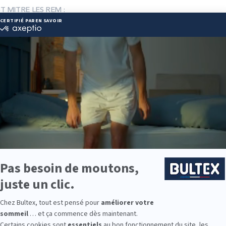
ST MITRE LES REM :
 44 09 14
or@orange.fr
ie disponibles
e est disponible chez LITERIE DECOR ST MITRE LES REM :
e : des modèles de premier choix comme les matelas BULTEX® nano
traditionnels ou tapissiers pour compléter le soutien de votre matela
s, couettes, linge de lit, têtes de lit, etc. pour un ensemble complet.
 Bultex comme literie ?
e literie préférées des Français. Son savoir‑faire historique et ses 
t durabilité au quotidien.
9 personnes interrogées de février 2019 à mars 2025. Institut Iligo.
Bultex propose plusieurs fermetés et accueille toutes les morpholog
sez le soutien et la longévité de l’ensemble.
le ? Des solutions existent pour adultes, enfants et couchages d’appo
 le confort qui lui correspond.