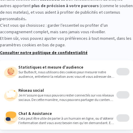
T MITRE LES REM : essayez avant d’a
ssez tester différents matelas en magasin, comparez les sensations q
vient vraiment.
Heures
9:00
9:00
9:00
9:00
9:00
9:00