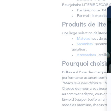
Pour joindre LITERIE DECOR 
Par téléphone : 04 42
Par mail : literie.dec
Produits de liter
Une large sélection de literi
Matelas
haut de gamm
Sommiers
: sommiers 
aération ;
Accessoires
: oreiller
Pourquoi choisir
Bultex est l’une des marques d
performance assurent confort e
*Marque la plus détenue : 18 59
Chaque dormeur a ses besoins. 
au sommier adapté, vous optimi
Envie d’équiper toute la famil
modèles premium, chacun trouve